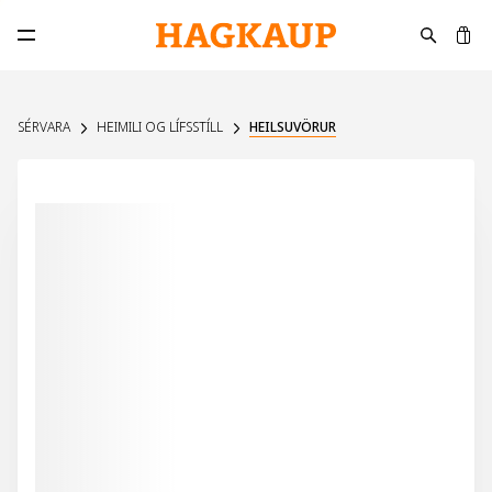
K
Opna aðalvalmynd
SÉRVARA
HEIMILI OG LÍFSSTÍLL
HEILSUVÖRUR