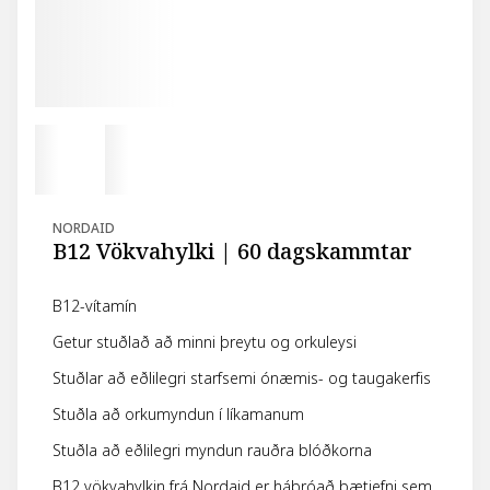
NORDAID
B12 Vökvahylki | 60 dagskammtar
B12-vítamín
Getur stuðlað að minni þreytu og orkuleysi
Stuðlar að eðlilegri starfsemi ónæmis- og taugakerfis
Stuðla að orkumyndun í líkamanum
Stuðla að eðlilegri myndun rauðra blóðkorna
B12 vökvahylkin frá Nordaid er háþróað bætiefni sem