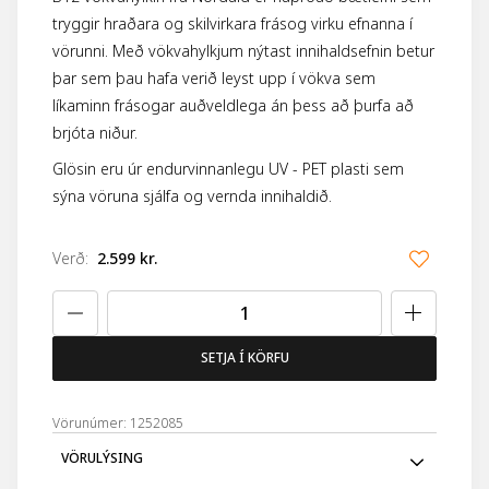
tryggir hraðara og skilvirkara frásog virku efnanna í
vörunni. Með vökvahylkjum nýtast innihaldsefnin betur
þar sem þau hafa verið leyst upp í vökva sem
líkaminn frásogar auðveldlega án þess að þurfa að
brjóta niður.
Glösin eru úr endurvinnanlegu UV - PET plasti sem
sýna vöruna sjálfa og vernda innihaldið.
Verð
:
2.599 kr.
SETJA Í KÖRFU
Vörunúmer: 1252085
VÖRULÝSING