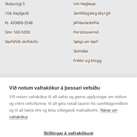
Skútuvogi 5
Um Hagkaup
104, Reykjavík
Samfélagsleg ábyrgð
Kt. 430698-3549
Jafnlaunastefna
Sími: 563-5000
Persónuvernd
Starfsfólk skrifstofu
Sækja um starf
Skilmálar
Fréttir og blogg
Þjónusta
Samfélagsmiðlar
Við notum vafrakökur á þessari vefsíðu
Afhendingarmöguleikar
Instagram
Við notum vafrakökur til að safna og greina upplýsingar um notkun
og virkni vefsíðunnar, til að geta notað lausnir frá samfélagsmiðlum
Skilareglur
Instagram - Snyrtivara
og til að bæta efni og birta viðeigandi markaðsefni.
Nánar um
Algengar spurningar
Facebook
vafrakökur
Veisluréttir algengar spurningar
Facebook - Snyrtivara
Stillingar á vafrakökum
Viðskiptakort