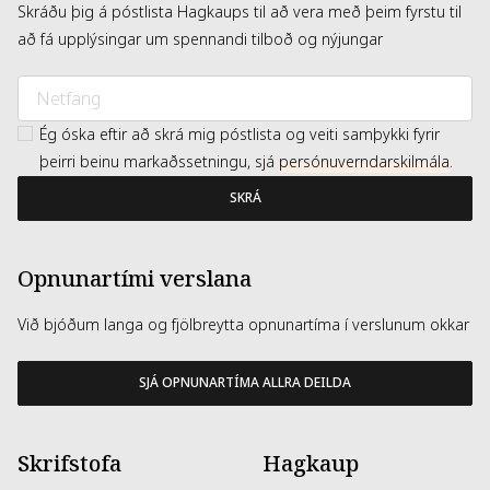
Skráðu þig á póstlista Hagkaups til að vera með þeim fyrstu til
að fá upplýsingar um spennandi tilboð og nýjungar
Ég óska eftir að skrá mig póstlista og veiti samþykki fyrir
þeirri beinu markaðssetningu, sjá
persónuverndarskilmála
.
SKRÁ
Opnunartími verslana
Við bjóðum langa og fjölbreytta opnunartíma í verslunum okkar
SJÁ OPNUNARTÍMA ALLRA DEILDA
Skrifstofa
Hagkaup