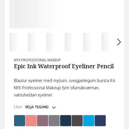
NYX PROFESSIONAL MAKEUP
Epic Ink Waterproof Eyeliner Pencil
Blautur eyeliner með mjóum, sveigjanlegum bursta frá
NYX Professional Makeup fyrir ofurnákvæman,
vatnsheldan eyeliner.
litur
:
VELJA TEGUND