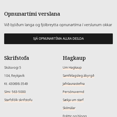
Opnunartími verslana
Við bjóðum langa og fjölbreytta opnunartíma í verslunum okkar
SJÁ OPNUNARTÍMA ALLRA DEILDA
Skrifstofa
Hagkaup
Skútuvogi 5
Um Hagkaup
104, Reykjavík
Samfélagsleg ábyrgð
Kt. 430698-3549
Jafnlaunastefna
Sími: 563-5000
Persónuvernd
Starfsfólk skrifstofu
Sækja um starf
Skilmálar
Fréttir og blogg