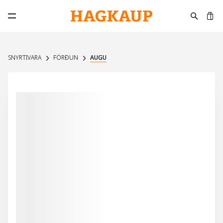
K
Opna aðalvalmynd
SNYRTIVARA
FÖRÐUN
AUGU