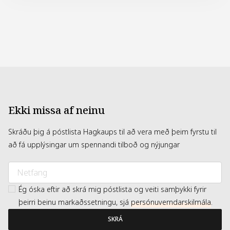
SIMETHICONE • PPG-2 METHYL ETHER • SODIUM
HYDROXIDE • SODIUM LAURYL SULFATE • SODIUM
POLYACRYLATE • SODIUM POLYASPARTATE • AMMONIUM
ACRYLATES COPOLYMER • DISODIUM LAURETH
SULFOSUCCINATE • CAPRYLYL GLYCOL • HECTORITE •
PHYTIC ACID • 1,2-HEXANEDIOL • SODIUM
DEHYDROACETATE • PHENOXYETHANOL (F.I.L.
Z70053486/1).
Ekki missa af neinu
Skráðu þig á póstlista Hagkaups til að vera með þeim fyrstu til
að fá upplýsingar um spennandi tilboð og nýjungar
Ég óska eftir að skrá mig póstlista og veiti samþykki fyrir
þeirri beinu markaðssetningu, sjá
persónuverndarskilmála
.
SKRÁ