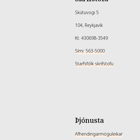
Sesamum Indic
(Jojoba) Seed O
Skútuvogi 5
(Grape) Seed Oi
104, Reykjavík
12, Tetramethy
Linalyl Acetate
Kt. 430698-3549
Sími: 563-5000
Starfsfólk skrifstofu
Þjónusta
Afhendingarmöguleikar