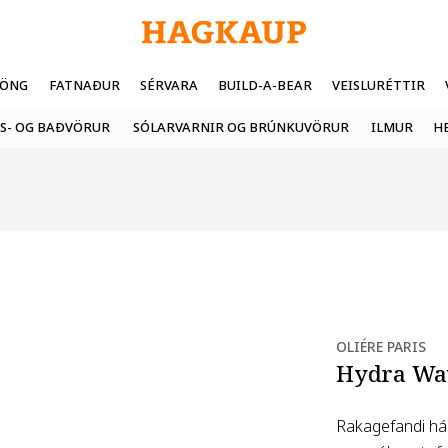
FÖNG
FATNAÐUR
SÉRVARA
BUILD-A-BEAR
VEISLURÉTTIR
S- OG BAÐVÖRUR
SÓLARVARNIR OG BRÚNKUVÖRUR
ILMUR
H
OLIÉRE PARIS
Hydra Wa
Rakagefandi há