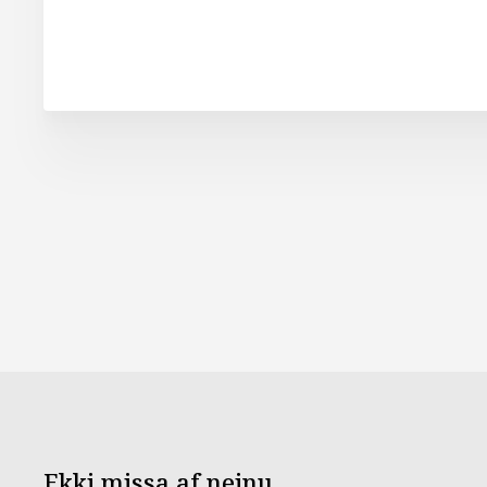
Ekki missa af neinu