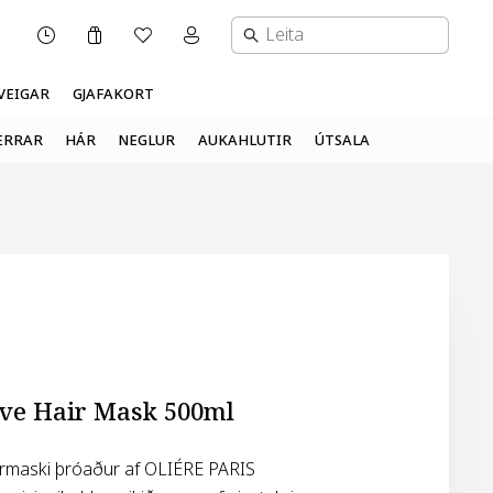
Karfa
Óskalisti
Mínar síður valmynd
OPNUNARTÍMI
VEIGAR
GJAFAKORT
ERRAR
HÁR
NEGLUR
AUKAHLUTIR
ÚTSALA
ve Hair Mask 500ml
rmaski þróaður af OLIÉRE PARIS