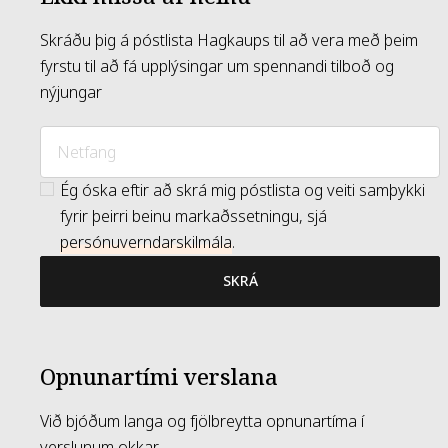
Skráðu þig á póstlista Hagkaups til að vera með þeim
fyrstu til að fá upplýsingar um spennandi tilboð og
nýjungar
Ég óska eftir að skrá mig póstlista og veiti samþykki
fyrir þeirri beinu markaðssetningu, sjá
persónuverndarskilmála
.
SKRÁ
Opnunartími verslana
Við bjóðum langa og fjölbreytta opnunartíma í
verslunum okkar