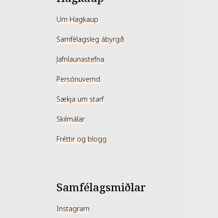
um (Sesame) Seed Oil, Simmondsia Chinensis
il, Triticum Vulgare (Wheat) Germ Oil, Vitis Vinifera
Um Hagkaup
l, Ethylhexylglycerin, Decyl Glucoside, Trideceth-
Samfélagsleg ábyrgð
l Acetyloctahydronaphthalenes, Sorbitan Laurate,
, Pogostemon Cablin Oil, Linalool.
Jafnlaunastefna
Persónuvernd
Sækja um starf
Skilmálar
Fréttir og blogg
Samfélagsmiðlar
Instagram