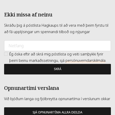
Ekki missa af neinu
Skráðu þig á póstlista Hagkaups til að vera með þeim fyrstu til
að fá upplýsingar um spennandi tilboð og nýjungar
Ég óska eftir að skrá mig póstlista og veiti samþykki fyrir
þeirri beinu markaðssetningu, sjá
persónuverndarskilmála
.
SKRÁ
Opnunartími verslana
Við bjóðum langa og fjölbreytta opnunartíma í verslunum okkar
SJÁ OPNUNARTÍMA ALLRA DEILDA