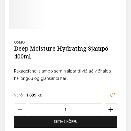
OSMO
Deep Moisture Hydrating Sjampó
400ml
Rakagefandi sjampó sem hjálpar til við að viðhalda
heilbrigðu og glansandi hári.
Verð
:
1.899 kr.
SETJA Í KÖRFU