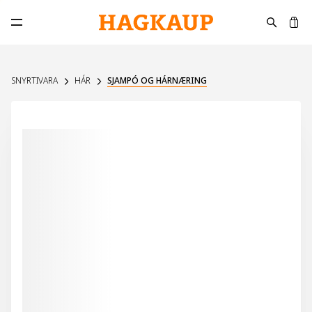
K
Opna aðalvalmynd
SNYRTIVARA
HÁR
SJAMPÓ OG HÁRNÆRING