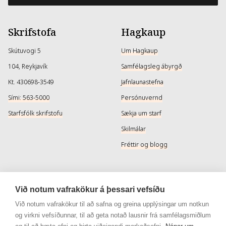
Skrifstofa
Hagkaup
Skútuvogi 5
Um Hagkaup
104, Reykjavík
Samfélagsleg ábyrgð
Kt. 430698-3549
Jafnlaunastefna
Sími: 563-5000
Persónuvernd
Starfsfólk skrifstofu
Sækja um starf
Skilmálar
Fréttir og blogg
Þjónusta
Samfélagsmiðlar
Við notum vafrakökur á þessari vefsíðu
Afhendingarmöguleikar
Instagram
Við notum vafrakökur til að safna og greina upplýsingar um notkun
og virkni vefsíðunnar, til að geta notað lausnir frá samfélagsmiðlum
Skilareglur
Instagram - Snyrtivara