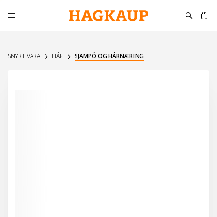
K
Opna aðalvalmynd
SNYRTIVARA
HÁR
SJAMPÓ OG HÁRNÆRING