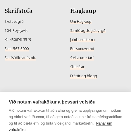
Skrifstofa
Hagkaup
Skútuvogi 5
Um Hagkaup
104, Reykjavík
Samfélagsleg ábyrgð
Kt. 430698-3549
Jafnlaunastefna
Sími: 563-5000
Persónuvernd
Starfsfólk skrifstofu
Sækja um starf
Skilmálar
Fréttir og blogg
Þjónusta
Samfélagsmiðlar
Við notum vafrakökur á þessari vefsíðu
Afhendingarmöguleikar
Instagram
Við notum vafrakökur til að safna og greina upplýsingar um notkun
og virkni vefsíðunnar, til að geta notað lausnir frá samfélagsmiðlum
Skilareglur
Instagram - Snyrtivara
og til að bæta efni og birta viðeigandi markaðsefni.
Nánar um
Algengar spurningar
Facebook
vafrakökur