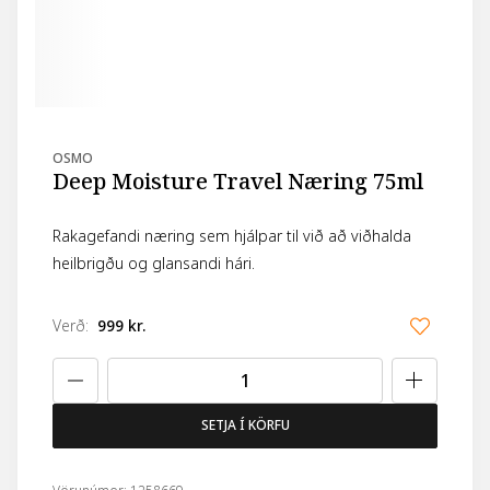
OSMO
Deep Moisture Travel Næring 75ml
Rakagefandi næring sem hjálpar til við að viðhalda
heilbrigðu og glansandi hári.
Verð
:
999 kr.
SETJA Í KÖRFU