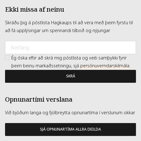
Ekki missa af neinu
Skráðu þig á póstlista Hagkaups til að vera með þeim fyrstu til
að fá upplýsingar um spennandi tilboð og nýjungar
Ég óska eftir að skrá mig póstlista og veiti samþykki fyrir
þeirri beinu markaðssetningu, sjá
persónuverndarskilmála
.
SKRÁ
Opnunartími verslana
Við bjóðum langa og fjölbreytta opnunartíma í verslunum okkar
SJÁ OPNUNARTÍMA ALLRA DEILDA