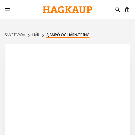
K
Opna aðalvalmynd
SNYRTIVARA
HÁR
SJAMPÓ OG HÁRNÆRING