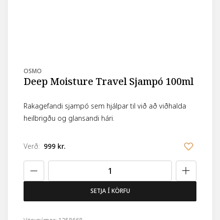
OSMO
Deep Moisture Travel Sjampó 100ml
Rakagefandi sjampó sem hjálpar til við að viðhalda
heilbrigðu og glansandi hári.
Verð
:
999 kr.
SETJA Í KÖRFU