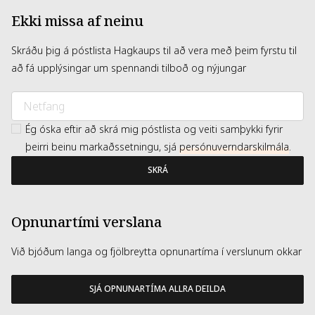
Ekki missa af neinu
Skráðu þig á póstlista Hagkaups til að vera með þeim fyrstu til
að fá upplýsingar um spennandi tilboð og nýjungar
Ég óska eftir að skrá mig póstlista og veiti samþykki fyrir
þeirri beinu markaðssetningu, sjá
persónuverndarskilmála
.
SKRÁ
Opnunartími verslana
Við bjóðum langa og fjölbreytta opnunartíma í verslunum okkar
SJÁ OPNUNARTÍMA ALLRA DEILDA