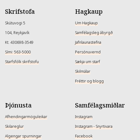
Skrifstofa
Hagkaup
Skútuvogi 5
Um Hagkaup
104, Reykjavík
Samfélagsleg ábyrgð
Kt. 430698-3549
Jafnlaunastefna
Sími: 563-5000
Persónuvernd
Starfsfólk skrifstofu
Sækja um starf
Skilmálar
Fréttir og blogg
Þjónusta
Samfélagsmiðlar
Afhendingarmöguleikar
Instagram
Skilareglur
Instagram - Snyrtivara
Algengar spurningar
Facebook