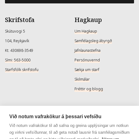
Skrifstofa
Hagkaup
Skútuvogi 5
Um Hagkaup
104, Reykjavík
Samfélagsleg ábyrgð
Kt. 430698-3549
Jafnlaunastefna
Sími: 563-5000
Persónuvernd
Starfsfólk skrifstofu
Sækja um starf
Skilmálar
Fréttir og blogg
Þjónusta
Samfélagsmiðlar
Við notum vafrakökur á þessari vefsíðu
Afhendingarmöguleikar
Instagram
Við notum vafrakökur til að safna og greina upplýsingar um notkun
og virkni vefsíðunnar, til að geta notað lausnir frá samfélagsmiðlum
Skilareglur
Instagram - Snyrtivara