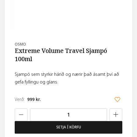
OSMO
Extreme Volume Travel Sjampó
100ml
Sjampó sem styrkir hárið og nærir það ásamt því að
gefa fyllingu og glans.
Verð
:
999 kr.
SETJA Í KÖRFU