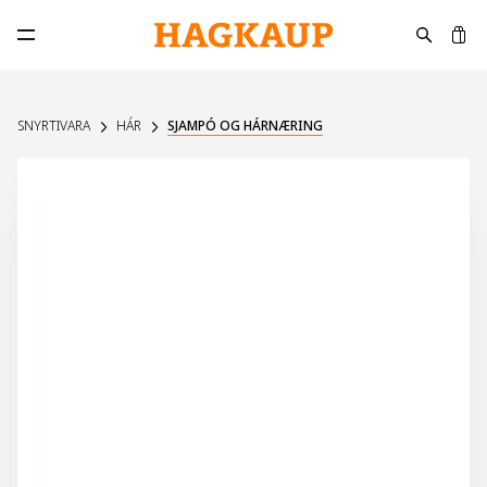
K
Opna aðalvalmynd
SNYRTIVARA
HÁR
SJAMPÓ OG HÁRNÆRING