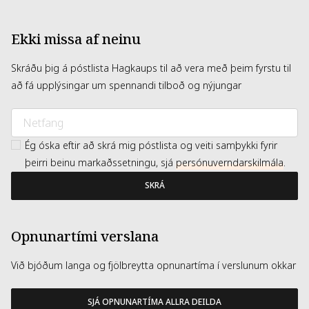
Ekki missa af neinu
Skráðu þig á póstlista Hagkaups til að vera með þeim fyrstu til
að fá upplýsingar um spennandi tilboð og nýjungar
Ég óska eftir að skrá mig póstlista og veiti samþykki fyrir
þeirri beinu markaðssetningu, sjá
persónuverndarskilmála
.
SKRÁ
Opnunartími verslana
Við bjóðum langa og fjölbreytta opnunartíma í verslunum okkar
SJÁ OPNUNARTÍMA ALLRA DEILDA