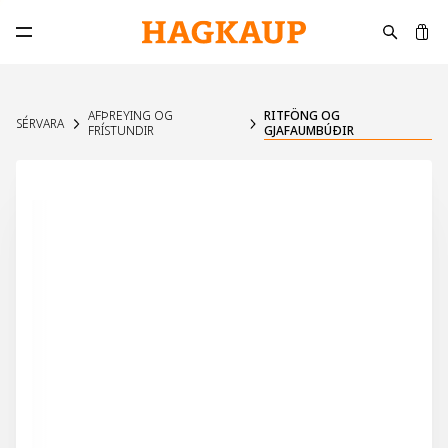
K
Opna aðalvalmynd
AFÞREYING OG
RITFÖNG OG
SÉRVARA
FRÍSTUNDIR
GJAFAUMBÚÐIR