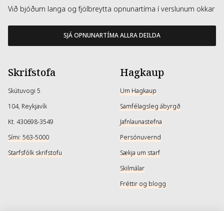
Við bjóðum langa og fjölbreytta opnunartíma í verslunum okkar
SJÁ OPNUNARTÍMA ALLRA DEILDA
Skrifstofa
Hagkaup
Skútuvogi 5
Um Hagkaup
104, Reykjavík
Samfélagsleg ábyrgð
Kt. 430698-3549
Jafnlaunastefna
Sími: 563-5000
Persónuvernd
Starfsfólk skrifstofu
Sækja um starf
Skilmálar
Fréttir og blogg
Þjónusta
Samfélagsmiðlar