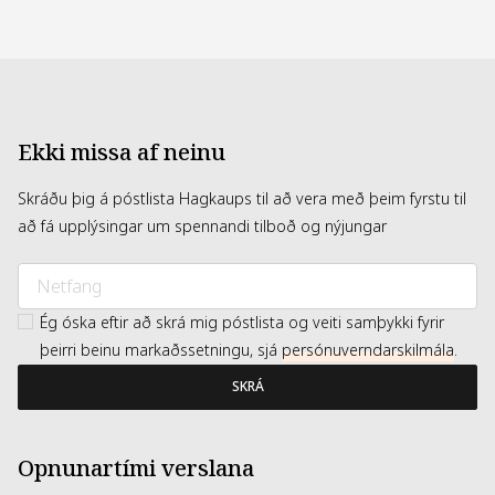
Ekki missa af neinu
Skráðu þig á póstlista Hagkaups til að vera með þeim fyrstu til
að fá upplýsingar um spennandi tilboð og nýjungar
Ég óska eftir að skrá mig póstlista og veiti samþykki fyrir
þeirri beinu markaðssetningu, sjá
persónuverndarskilmála
.
SKRÁ
Opnunartími verslana