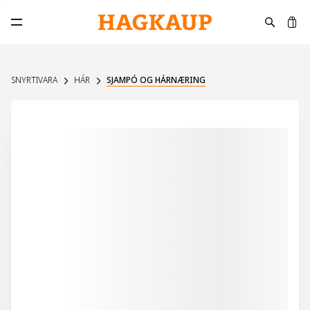
K
Opna aðalvalmynd
SNYRTIVARA
HÁR
SJAMPÓ OG HÁRNÆRING