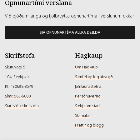
Opnunartími verslana
Við bjóðum langa og fjölbreytta opnunartíma í verslunum okkar
SJÁ OPNUNARTÍMA ALLRA DEILDA
Skrifstofa
Hagkaup
Skútuvogi 5
Um Hagkaup
104, Reykjavík
Samfélagsleg ábyrgð
Kt. 430698-3549
Jafnlaunastefna
Sími: 563-5000
Persónuvernd
Starfsfólk skrifstofu
Sækja um starf
Skilmálar
Fréttir og blogg