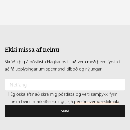
ETHYLPARABEN, METHYLPARABEN, PHENOXYETHANOL.
Eykur glans og verndar lit
B01856.
Gefur mýkt og betri meðhöndlun
Hjálpar til við að koma í veg fyrir klofna enda
Frískar upp á lögun og stíl hársins. Formúlan er
vegan, húðlæknaprófuð og kemur í flösku úr 25%
endurunnu plasti (rPET). Skilar faglegum árangri strax
eftir notkun.
Ekki missa af neinu
Skráðu þig á póstlista Hagkaups til að vera með þeim fyrstu til
að fá upplýsingar um spennandi tilboð og nýjungar
Ég óska eftir að skrá mig póstlista og veiti samþykki fyrir
þeirri beinu markaðssetningu, sjá
persónuverndarskilmála
.
SKRÁ