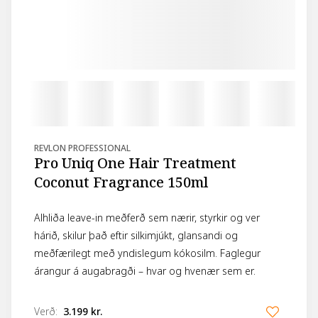
REVLON PROFESSIONAL
Pro Uniq One Hair Treatment
Coconut Fragrance 150ml
Alhliða leave-in meðferð sem nærir, styrkir og ver
hárið, skilur það eftir silkimjúkt, glansandi og
meðfærilegt með yndislegum kókosilm. Faglegur
árangur á augabragði – hvar og hvenær sem er.
Verð
:
3.199 kr.