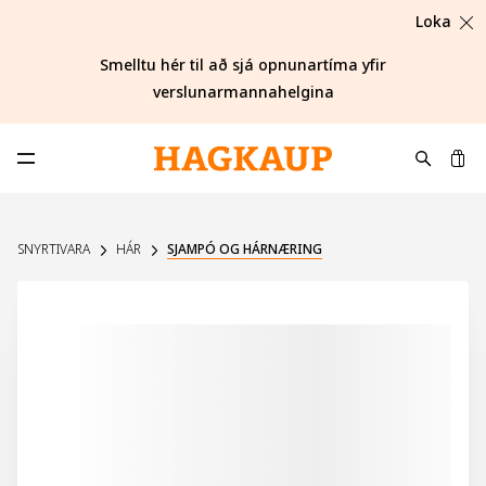
Loka
Smelltu hér til að sjá opnunartíma yfir
verslunarmannahelgina
K
Opna aðalvalmynd
SNYRTIVARA
HÁR
SJAMPÓ OG HÁRNÆRING