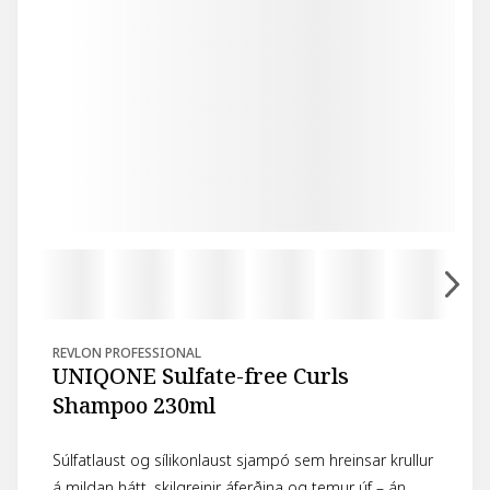
REVLON PROFESSIONAL
UNIQONE Sulfate-free Curls
Shampoo 230ml
Súlfatlaust og sílikonlaust sjampó sem hreinsar krullur
á mildan hátt, skilgreinir áferðina og temur úf – án