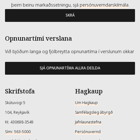
þeirri beinu markaðssetningu, sjá
persónuverndarskilmála
.
SKRÁ
Opnunartími verslana
Við bjóðum langa og fjölbreytta opnunartíma í verslunum okkar
SJÁ OPNUNARTÍMA ALLRA DEILDA
Skrifstofa
Hagkaup
Skútuvogi 5
Um Hagkaup
104, Reykjavík
Samfélagsleg ábyrgð
Kt. 430698-3549
Jafnlaunastefna
Sími: 563-5000
Persónuvernd