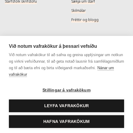
Starfsfólk skrifstofu
Sækja um starf
Skilmálar
Fréttir og blogg
Þjónusta
Samfélagsmiðlar
Við notum vafrakökur á þessari vefsíðu
Afhendingarmöguleikar
Instagram
Við notum vafrakökur til að safna og greina upplýsingar um notkun
og virkni vefsíðunnar, til að geta notað lausnir frá samfélagsmiðlum
Skilareglur
Instagram - Snyrtivara
og til að bæta efni og birta viðeigandi markaðsefni.
Nánar um
Algengar spurningar
Facebook
vafrakökur
Veisluréttir algengar spurningar
Facebook - Snyrtivara
Stillingar á vafrakökum
Viðskiptakort
Gjafakort
LEYFA VAFRAKÖKUR
HAFNA VAFRAKÖKUM