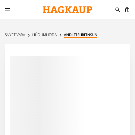
K
Opna aðalvalmynd
SNYRTIVARA
HÚÐUMHIRÐA
ANDLITSHREINSUN