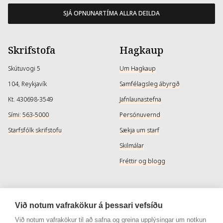
SJÁ OPNUNARTÍMA ALLRA DEILDA
Skrifstofa
Hagkaup
Skútuvogi 5
Um Hagkaup
104, Reykjavík
Samfélagsleg ábyrgð
Kt. 430698-3549
Jafnlaunastefna
Sími: 563-5000
Persónuvernd
Starfsfólk skrifstofu
Sækja um starf
Skilmálar
Fréttir og blogg
Þjónusta
Samfélagsmiðlar
Við notum vafrakökur á þessari vefsíðu
Afhendingarmöguleikar
Instagram
Við notum vafrakökur til að safna og greina upplýsingar um notkun