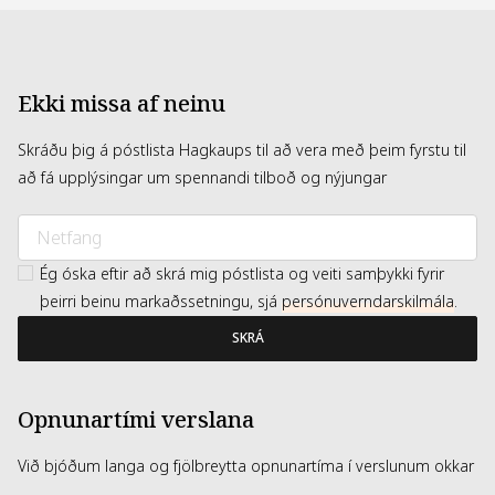
Ekki missa af neinu
Skráðu þig á póstlista Hagkaups til að vera með þeim fyrstu til
að fá upplýsingar um spennandi tilboð og nýjungar
Ég óska eftir að skrá mig póstlista og veiti samþykki fyrir
þeirri beinu markaðssetningu, sjá
persónuverndarskilmála
.
SKRÁ
Opnunartími verslana
Við bjóðum langa og fjölbreytta opnunartíma í verslunum okkar