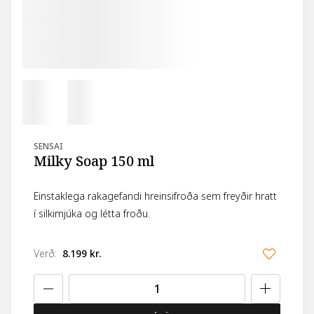
SENSAI
Milky Soap 150 ml
Einstaklega rakagefandi hreinsifroða sem freyðir hratt
í silkimjúka og létta froðu.
Verð
:
8.199 kr.