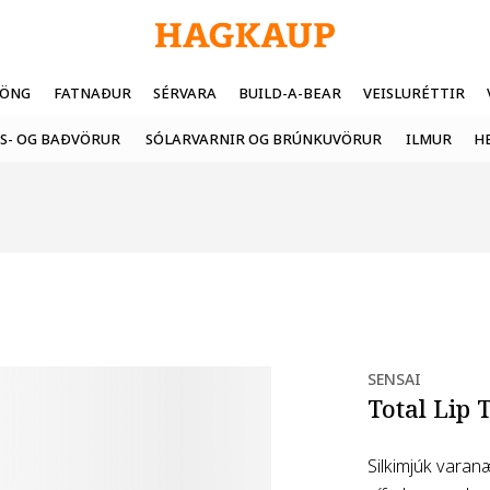
FÖNG
FATNAÐUR
SÉRVARA
BUILD-A-BEAR
VEISLURÉTTIR
S- OG BAÐVÖRUR
SÓLARVARNIR OG BRÚNKUVÖRUR
ILMUR
H
SENSAI
Total Lip 
Silkimjúk varan