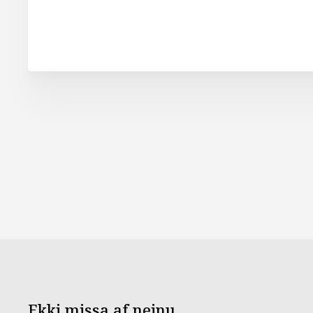
Ekki missa af neinu