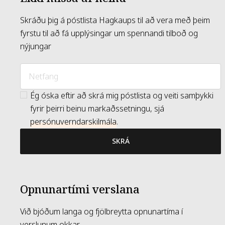
Skráðu þig á póstlista Hagkaups til að vera með þeim
fyrstu til að fá upplýsingar um spennandi tilboð og
nýjungar
Ég óska eftir að skrá mig póstlista og veiti samþykki
fyrir þeirri beinu markaðssetningu, sjá
persónuverndarskilmála
.
SKRÁ
Opnunartími verslana
Við bjóðum langa og fjölbreytta opnunartíma í
verslunum okkar