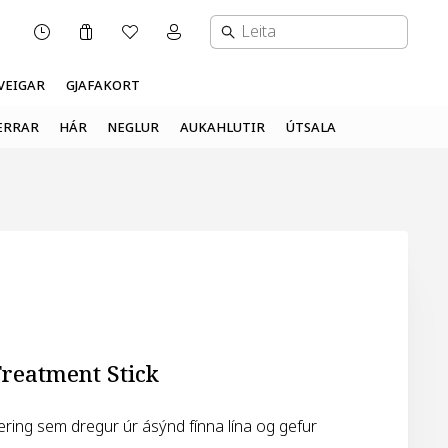
Karfa
Óskalisti
Mínar síður valmynd
OPNUNARTÍMI
VEIGAR
GJAFAKORT
ERRAR
HÁR
NEGLUR
AUKAHLUTIR
ÚTSALA
Treatment Stick
æring sem dregur úr ásýnd fínna lína og gefur