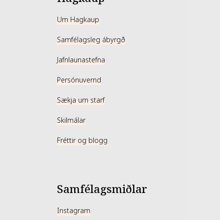
Um Hagkaup
Samfélagsleg ábyrgð
Jafnlaunastefna
Persónuvernd
Sækja um starf
Skilmálar
Fréttir og blogg
Samfélagsmiðlar
Instagram