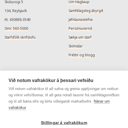
Skútuvogi 5
Um Hagkaup
104, Reykjavík
Samfélagsleg ábyrgð
Kt. 430698-3549
Jafnlaunastefna
Sími: 563-5000
Persónuvernd
Starfsfólk skrifstofu
Sækja um starf
Skilmálar
Fréttir og blogg
Þjónusta
Samfélagsmiðlar
Við notum vafrakökur á þessari vefsíðu
Afhendingarmöguleikar
Instagram
Við notum vafrakökur til að safna og greina upplýsingar um notkun
og virkni vefsíðunnar, til að geta notað lausnir frá samfélagsmiðlum
Skilareglur
Instagram - Snyrtivara
og til að bæta efni og birta viðeigandi markaðsefni.
Nánar um
Algengar spurningar
Facebook
vafrakökur
Veisluréttir algengar spurningar
Facebook - Snyrtivara
Stillingar á vafrakökum
Viðskiptakort