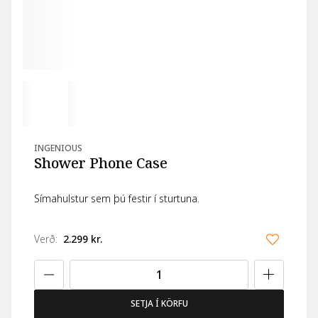
INGENIOUS
Shower Phone Case
Símahulstur sem þú festir í sturtuna.
Verð
:
2.299 kr.
SETJA Í KÖRFU