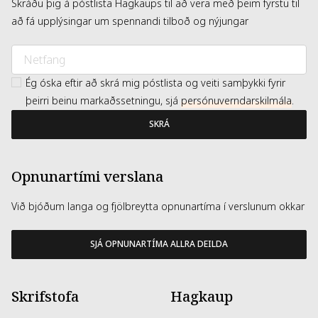
Skráðu þig á póstlista Hagkaups til að vera með þeim fyrstu til
að fá upplýsingar um spennandi tilboð og nýjungar
Ég óska eftir að skrá mig póstlista og veiti samþykki fyrir
þeirri beinu markaðssetningu, sjá
persónuverndarskilmála
.
SKRÁ
Opnunartími verslana
Við bjóðum langa og fjölbreytta opnunartíma í verslunum okkar
SJÁ OPNUNARTÍMA ALLRA DEILDA
Skrifstofa
Hagkaup