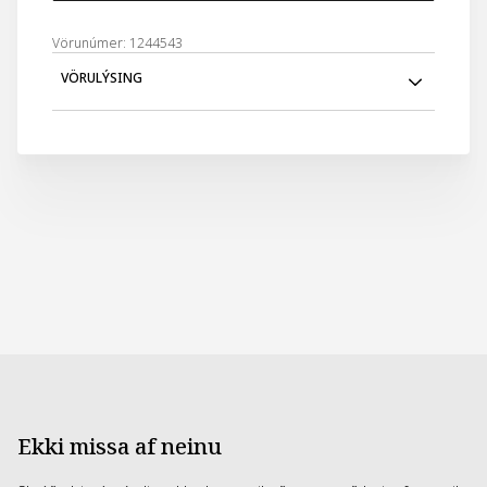
Vörunúmer: 1244543
VÖRULÝSING
Haltu símanum þurrum í sturtunni.
Ekki missa af neinu