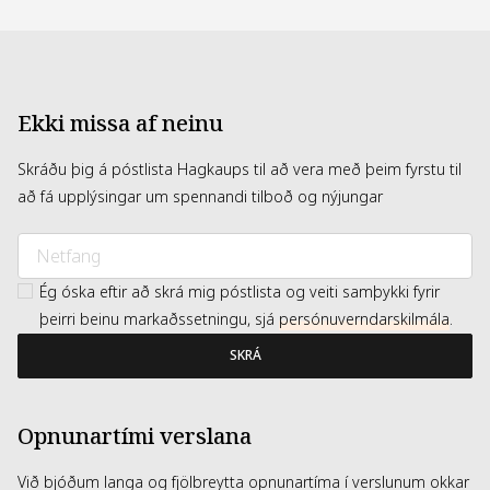
Ekki missa af neinu
Skráðu þig á póstlista Hagkaups til að vera með þeim fyrstu til
að fá upplýsingar um spennandi tilboð og nýjungar
Ég óska eftir að skrá mig póstlista og veiti samþykki fyrir
þeirri beinu markaðssetningu, sjá
persónuverndarskilmála
.
SKRÁ
Opnunartími verslana
Við bjóðum langa og fjölbreytta opnunartíma í verslunum okkar