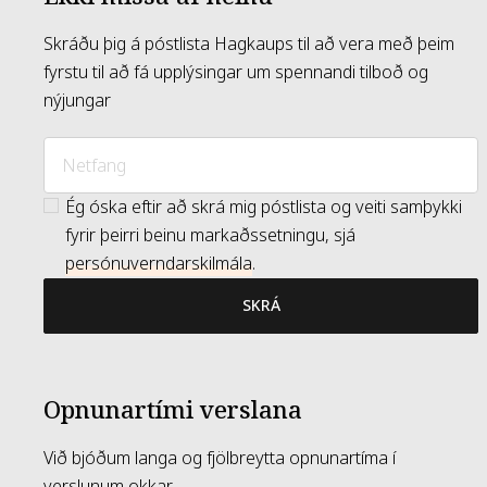
Skráðu þig á póstlista Hagkaups til að vera með þeim
fyrstu til að fá upplýsingar um spennandi tilboð og
nýjungar
Ég óska eftir að skrá mig póstlista og veiti samþykki
fyrir þeirri beinu markaðssetningu, sjá
persónuverndarskilmála
.
SKRÁ
Opnunartími verslana
Við bjóðum langa og fjölbreytta opnunartíma í
verslunum okkar