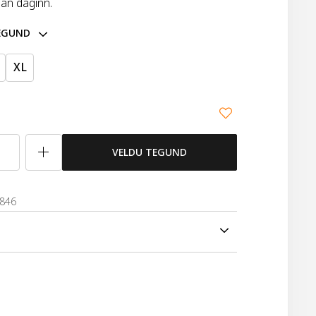
lan daginn.
TEGUND
XL
VELDU TEGUND
8846
nærbuxur, hannaðar úr mjúkri lífrænni bómul og
allan daginn. 2 stk í pakka. 95% bómull og 5%