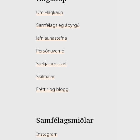
Um Hagkaup
Samfélagsleg ábyrgð
Jafnlaunastefna
Persónuvernd
Sækja um starf
Skilmálar
Fréttir og blogg
Samfélagsmiðlar
Instagram