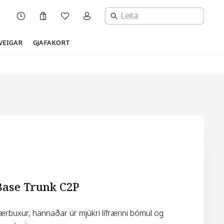
Karfa
Óskalisti
Mínar síður valmynd
OPNUNARTÍMI
VEIGAR
GJAFAKORT
ase Trunk C2P
ærbuxur, hannaðar úr mjúkri lífrænni bómul og