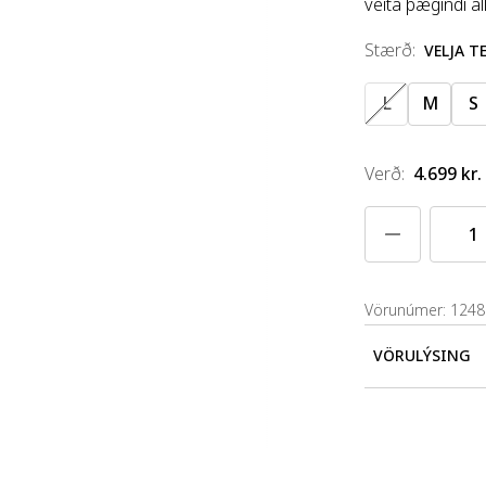
veita þægindi al
stærð
:
VELJA 
L
M
S
Verð
:
4.699 kr.
Vörunúmer: 124
VÖRULÝSING
Fallegar herra
veita þægindi 
elastan/teygja.