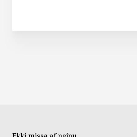
Ekki missa af neinu