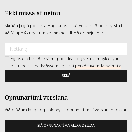
Ekki missa af neinu
Skráðu þig á póstlista Hagkaups til að vera með þeim fyrstu til
að fá upplýsingar um spennandi tilboð og nýjungar
Ég óska eftir að skrá mig póstlista og veiti samþykki fyrir
þeirri beinu markaðssetningu, sjá
persónuverndarskilmála
.
SKRÁ
Opnunartími verslana
Við bjóðum langa og fjölbreytta opnunartíma í verslunum okkar
SJÁ OPNUNARTÍMA ALLRA DEILDA