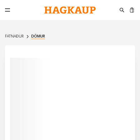
K
Opna aðalvalmynd
FATNAÐUR
DÖMUR