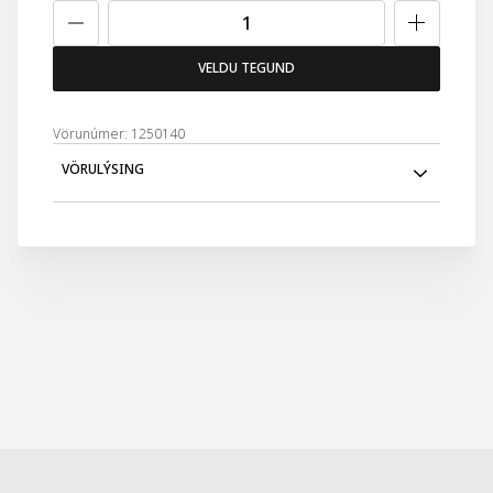
VELDU TEGUND
Vörunúmer: 1250140
VÖRULÝSING
Vivid dömuhanskarnir eru úr microfiber efni sem hrindir
frá sér vatni og verndar hendurnar þannig fyrir snjó og
bleytu.Lófi hanskanna er úr PU sem gefur hönskunum
frábært grip og endingu. Hanskarnir eru fóðraðir með
trefjaefni sem gerir þá hlýja og þægilega. Stroffið á
hönskunum er stillanlegt og einstaklega auðvelt er að
fara í og úr Vivid hönskunum. Liprir, hlýjir og þægilegir
hanskar sem auk þess virka á snertiskjái.