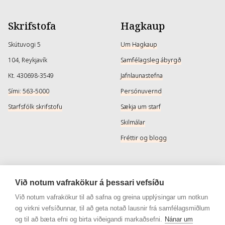
Skrifstofa
Hagkaup
Skútuvogi 5
Um Hagkaup
104, Reykjavík
Samfélagsleg ábyrgð
Kt. 430698-3549
Jafnlaunastefna
Sími: 563-5000
Persónuvernd
Starfsfólk skrifstofu
Sækja um starf
Skilmálar
Fréttir og blogg
Þjónusta
Samfélagsmiðlar
Við notum vafrakökur á þessari vefsíðu
Afhendingarmöguleikar
Instagram
Við notum vafrakökur til að safna og greina upplýsingar um notkun
og virkni vefsíðunnar, til að geta notað lausnir frá samfélagsmiðlum
Skilareglur
Instagram - Snyrtivara
og til að bæta efni og birta viðeigandi markaðsefni.
Nánar um