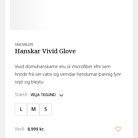
SNOWLIFE
Hanskar Vivid Glove
Vivid dömuhanskarnir eru úr microfiber efni sem
hrindir frá sér vatni og verndar hendurnar þannig fyrir
snjó og bleytu
stærð
:
VELJA TEGUND
L
M
S
Verð
:
8.999 kr.