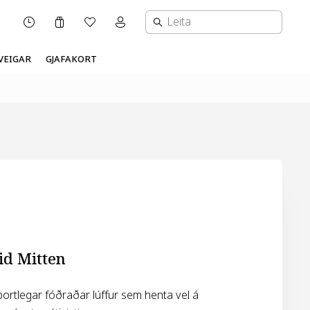
Karfa
Óskalisti
Mínar síður valmynd
OPNUNARTÍMI
VEIGAR
GJAFAKORT
id Mitten
portlegar fóðraðar lúffur sem henta vel á