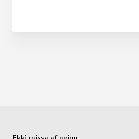
Ekki missa af neinu