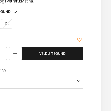
 í vetrarútivistina.
TEGUND
XL
VELDU TEGUND
0139
sportlegar fóðraðar lúffur sem henta vel á köldum
arútivistina. Ysta lagið er úr microfiber efni sem
 vatnsheldar og gott grip er í lófanum. Lúffurnar eru