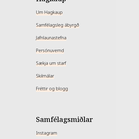
Um Hagkaup
Samfélagsleg ábyrgð
Jafnlaunastefna
Persónuvernd
Sækja um starf
Skilmálar
Fréttir og blogg
Samfélagsmiðlar
Instagram