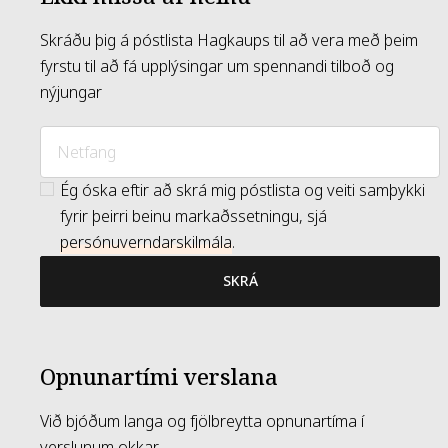
Skráðu þig á póstlista Hagkaups til að vera með þeim
fyrstu til að fá upplýsingar um spennandi tilboð og
nýjungar
Ég óska eftir að skrá mig póstlista og veiti samþykki
fyrir þeirri beinu markaðssetningu, sjá
persónuverndarskilmála
.
SKRÁ
Opnunartími verslana
Við bjóðum langa og fjölbreytta opnunartíma í
verslunum okkar