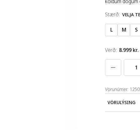
köldum dögum og
stærð
:
VELJA 
L
M
S
Verð
:
8.999 kr.
Vörunúmer: 125
VÖRULÝSING
Klassískar og 
dögum og í vetr
gerir lúffurnar