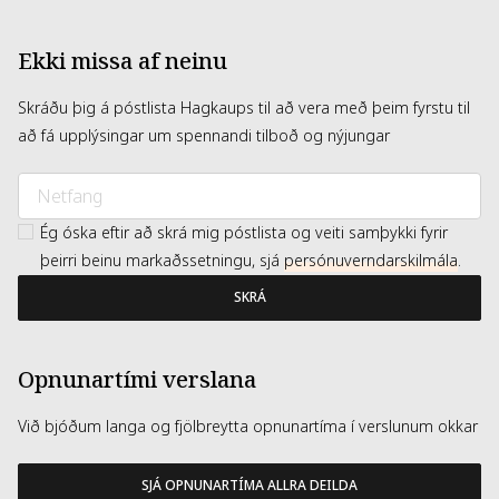
Ekki missa af neinu
Skráðu þig á póstlista Hagkaups til að vera með þeim fyrstu til
að fá upplýsingar um spennandi tilboð og nýjungar
Ég óska eftir að skrá mig póstlista og veiti samþykki fyrir
þeirri beinu markaðssetningu, sjá
persónuverndarskilmála
.
SKRÁ
Opnunartími verslana
Við bjóðum langa og fjölbreytta opnunartíma í verslunum okkar
SJÁ OPNUNARTÍMA ALLRA DEILDA