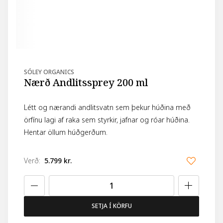
SÓLEY ORGANICS
Nærð Andlitssprey 200 ml
Létt og nærandi andlitsvatn sem þekur húðina með
örfínu lagi af raka sem styrkir, jafnar og róar húðina.
Hentar öllum húðgerðum.
Verð
:
5.799 kr.
SETJA Í KÖRFU