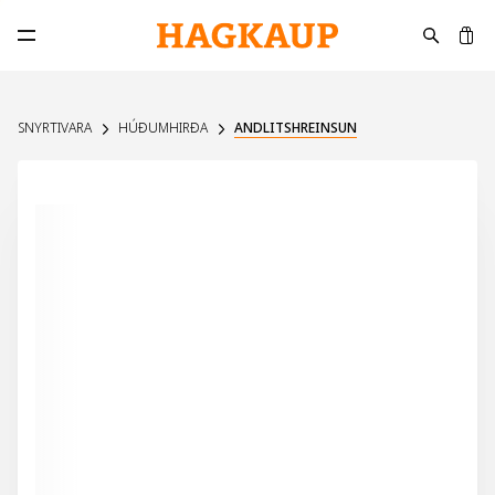
K
Opna aðalvalmynd
SNYRTIVARA
HÚÐUMHIRÐA
ANDLITSHREINSUN