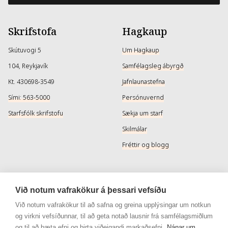
Skrifstofa
Hagkaup
Skútuvogi 5
Um Hagkaup
104, Reykjavík
Samfélagsleg ábyrgð
Kt. 430698-3549
Jafnlaunastefna
Sími: 563-5000
Persónuvernd
Starfsfólk skrifstofu
Sækja um starf
Skilmálar
Fréttir og blogg
Þjónusta
Samfélagsmiðlar
Við notum vafrakökur á þessari vefsíðu
Afhendingarmöguleikar
Instagram
Við notum vafrakökur til að safna og greina upplýsingar um notkun
og virkni vefsíðunnar, til að geta notað lausnir frá samfélagsmiðlum
Skilareglur
Instagram - Snyrtivara
og til að bæta efni og birta viðeigandi markaðsefni.
Nánar um