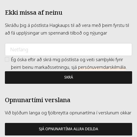
Ekki missa af neinu
Skráðu þig á póstlista Hagkaups til að vera með þeim fyrstu til
að fá upplýsingar um spennandi tilboð og nýjungar
Ég óska eftir að skrá mig póstlista og veiti samþykki fyrir
þeirri beinu markaðssetningu, sjá
persónuverndarskilmála
.
SKRÁ
Opnunartími verslana
Við bjóðum langa og fjölbreytta opnunartíma í verslunum okkar
SJÁ OPNUNARTÍMA ALLRA DEILDA