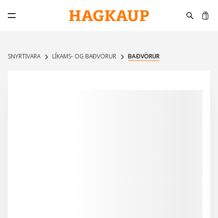
K
Opna aðalvalmynd
SNYRTIVARA
LÍKAMS- OG BAÐVÖRUR
BAÐVÖRUR