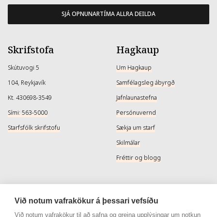
SJÁ OPNUNARTÍMA ALLRA DEILDA
Skrifstofa
Hagkaup
Skútuvogi 5
Um Hagkaup
104, Reykjavík
Samfélagsleg ábyrgð
Kt. 430698-3549
Jafnlaunastefna
Sími: 563-5000
Persónuvernd
Starfsfólk skrifstofu
Sækja um starf
Skilmálar
Fréttir og blogg
Þjónusta
Samfélagsmiðlar
Við notum vafrakökur á þessari vefsíðu
Afhendingarmöguleikar
Instagram
Við notum vafrakökur til að safna og greina upplýsingar um notkun