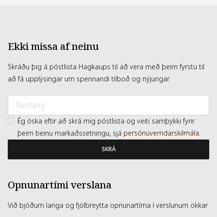
Ekki missa af neinu
Skráðu þig á póstlista Hagkaups til að vera með þeim fyrstu til
að fá upplýsingar um spennandi tilboð og nýjungar
Ég óska eftir að skrá mig póstlista og veiti samþykki fyrir
þeirri beinu markaðssetningu, sjá
persónuverndarskilmála
.
SKRÁ
Opnunartími verslana
Við bjóðum langa og fjölbreytta opnunartíma í verslunum okkar