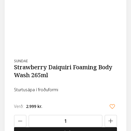
SUNDAE
Strawberry Daiquiri Foaming Body
Wash 265ml
Sturtusápa í froðuformi
Verð
:
2.999 kr.