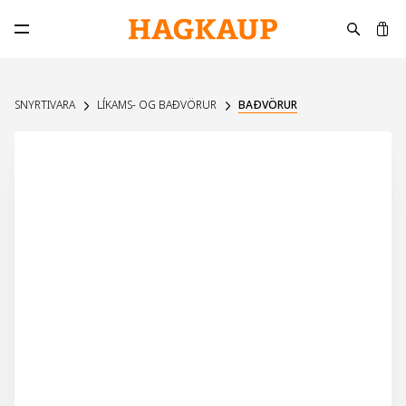
K
Opna aðalvalmynd
SNYRTIVARA
LÍKAMS- OG BAÐVÖRUR
BAÐVÖRUR