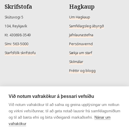
Skrifstofa
Hagkaup
Skútuvogi 5
Um Hagkaup
104, Reykjavík
Samfélagsleg ábyrgð
Kt. 430698-3549
Jafnlaunastefna
Sími: 563-5000
Persónuvernd
Starfsfólk skrifstofu
Sækja um starf
Skilmálar
Fréttir og blogg
Þjónusta
Samfélagsmiðlar
Við notum vafrakökur á þessari vefsíðu
Afhendingarmöguleikar
Instagram
Við notum vafrakökur til að safna og greina upplýsingar um notkun
og virkni vefsíðunnar, til að geta notað lausnir frá samfélagsmiðlum
Skilareglur
Instagram - Snyrtivara
og til að bæta efni og birta viðeigandi markaðsefni.
Nánar um
Algengar spurningar
Facebook
vafrakökur