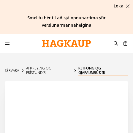
Loka
Smelltu hér til að sjá opnunartíma yfir
verslunarmannahelgina
K
Opna aðalvalmynd
AFÞREYING OG
RITFÖNG OG
SÉRVARA
FRÍSTUNDIR
GJAFAUMBÚÐIR
UPPSELT Á VEF