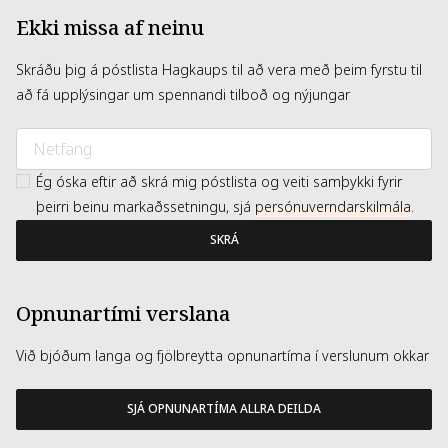
Ekki missa af neinu
Skráðu þig á póstlista Hagkaups til að vera með þeim fyrstu til
að fá upplýsingar um spennandi tilboð og nýjungar
Ég óska eftir að skrá mig póstlista og veiti samþykki fyrir
þeirri beinu markaðssetningu, sjá
persónuverndarskilmála
.
SKRÁ
Opnunartími verslana
Við bjóðum langa og fjölbreytta opnunartíma í verslunum okkar
SJÁ OPNUNARTÍMA ALLRA DEILDA