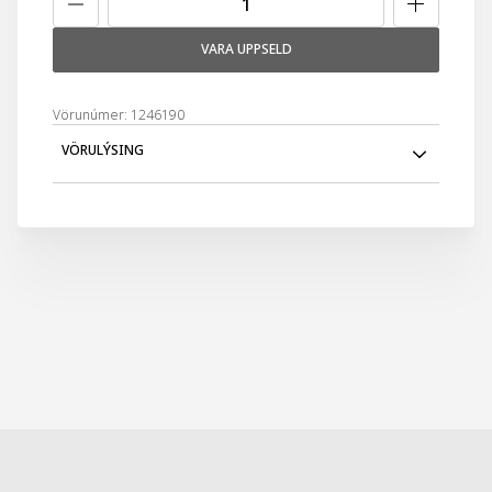
VARA UPPSELD
Vörunúmer: 1246190
VÖRULÝSING
Pennaveski, fjólublá taska með unicorn