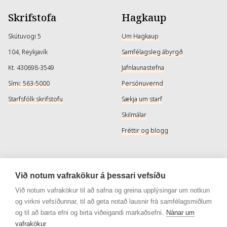
Skrifstofa
Hagkaup
Skútuvogi 5
Um Hagkaup
104, Reykjavík
Samfélagsleg ábyrgð
Kt. 430698-3549
Jafnlaunastefna
Sími: 563-5000
Persónuvernd
Starfsfólk skrifstofu
Sækja um starf
Skilmálar
Fréttir og blogg
Þjónusta
Samfélagsmiðlar
Við notum vafrakökur á þessari vefsíðu
Afhendingarmöguleikar
Instagram
Við notum vafrakökur til að safna og greina upplýsingar um notkun
og virkni vefsíðunnar, til að geta notað lausnir frá samfélagsmiðlum
Skilareglur
Instagram - Snyrtivara
og til að bæta efni og birta viðeigandi markaðsefni.
Nánar um
Algengar spurningar
Facebook
vafrakökur