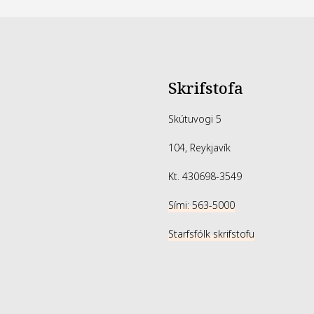
Skrifstofa
Skútuvogi 5
104, Reykjavík
Kt. 430698-3549
Sími: 563-5000
Starfsfólk skrifstofu