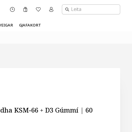
Karfa
Óskalisti
Mínar síður valmynd
OPNUNARTÍMI
VEIGAR
GJAFAKORT
dha KSM-66 + D3 Gúmmí | 60