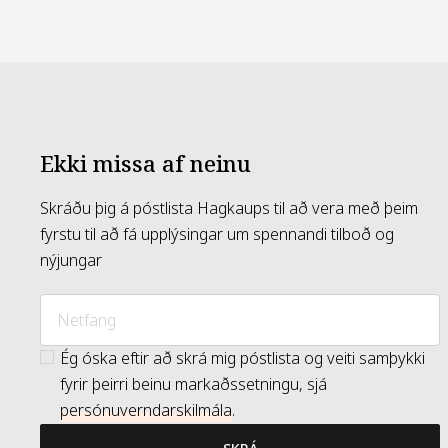
Ekki missa af neinu
Skráðu þig á póstlista Hagkaups til að vera með þeim
fyrstu til að fá upplýsingar um spennandi tilboð og
nýjungar
Ég óska eftir að skrá mig póstlista og veiti samþykki
fyrir þeirri beinu markaðssetningu, sjá
persónuverndarskilmála
.