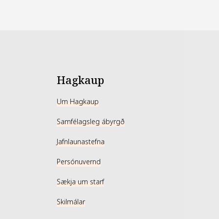
ð börnum, þunguðum konum og konum með barn
Hagkaup
Um Hagkaup
Samfélagsleg ábyrgð
Jafnlaunastefna
Persónuvernd
Sækja um starf
Skilmálar