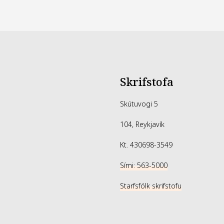
Ekki ætla
á brjósti
Skrifstofa
Skútuvogi 5
104, Reykjavík
Kt. 430698-3549
Sími: 563-5000
Starfsfólk skrifstofu