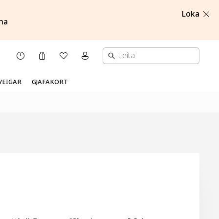
Loka
na
Karfa
Óskalisti
Mínar síður valmynd
OPNUNARTÍMI
VEIGAR
GJAFAKORT