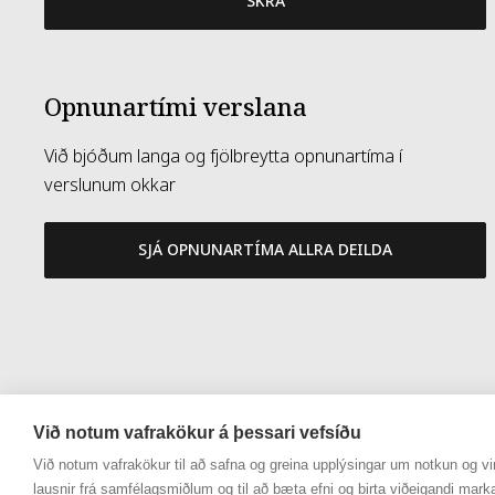
SKRÁ
Opnunartími verslana
Við bjóðum langa og fjölbreytta opnunartíma í
verslunum okkar
SJÁ OPNUNARTÍMA ALLRA DEILDA
Við notum vafrakökur á þessari vefsíðu
Við notum vafrakökur til að safna og greina upplýsingar um notkun og vir
lausnir frá samfélagsmiðlum og til að bæta efni og birta viðeigandi mark