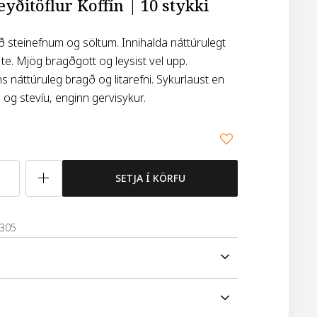
yðitöflur Koffín | 10 stykki
ð steinefnum og söltum. Innihalda náttúrulegt
te. Mjög bragðgott og leysist vel upp.
s náttúruleg bragð og litarefni. Sykurlaust en
 og stevíu, enginn gervisykur.
SETJA Í KÖRFU
2305
nergy: