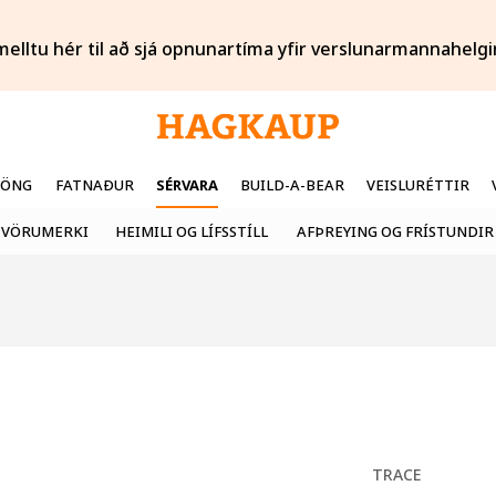
melltu hér til að sjá opnunartíma yfir verslunarmannahelgi
FÖNG
FATNAÐUR
SÉRVARA
BUILD-A-BEAR
VEISLURÉTTIR
VÖRUMERKI
HEIMILI OG LÍFSSTÍLL
AFÞREYING OG FRÍSTUNDIR
TRACE