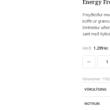
Energy Fre
Freyðitöflur me
koffín úr grænu 
Inniheldur aðein
sætt með Xylitol
Verð
:
1.299 kr.
Vörunúmer: 116
VÖRULÝSING
Max Hydrate E
NOTKUN