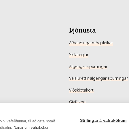
Þjónusta
Afhendingarmöguleikar
Skilareglur
Algengar spurningar
Veisluréttir algengar spurningar
Viðskiptakort
Gjafakort
Stillingar á vafrakökum
kni vefsíðunnar, til að geta notað
aðsefni.
Nánar um vafrakökur