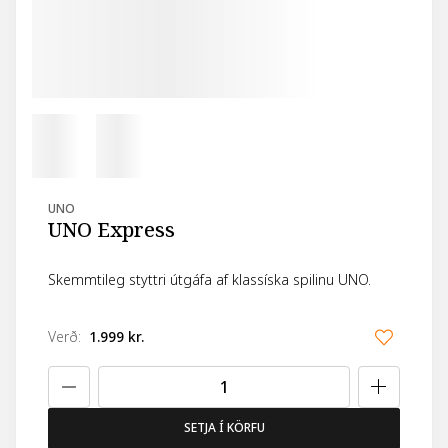
UNO
UNO Express
Skemmtileg styttri útgáfa af klassíska spilinu UNO.
Verð
:
1.999 kr.
SETJA Í KÖRFU