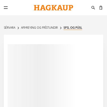
K
Opna aðalvalmynd
SÉRVARA
AFÞREYING OG FRÍSTUNDIR
SPIL OG PÚSL