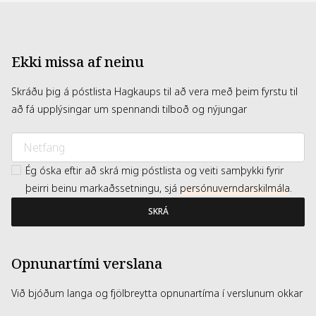
Ekki missa af neinu
Skráðu þig á póstlista Hagkaups til að vera með þeim fyrstu til
að fá upplýsingar um spennandi tilboð og nýjungar
Ég óska eftir að skrá mig póstlista og veiti samþykki fyrir
þeirri beinu markaðssetningu, sjá
persónuverndarskilmála
.
SKRÁ
Opnunartími verslana
Við bjóðum langa og fjölbreytta opnunartíma í verslunum okkar