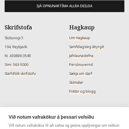
SJÁ OPNUNARTÍMA ALLRA DEILDA
Skrifstofa
Hagkaup
Skútuvogi 5
Um Hagkaup
104, Reykjavík
Samfélagsleg ábyrgð
Kt. 430698-3549
Jafnlaunastefna
Sími: 563-5000
Persónuvernd
Starfsfólk skrifstofu
Sækja um starf
Skilmálar
Fréttir og blogg
Þjónusta
Samfélagsmiðlar
Við notum vafrakökur á þessari vefsíðu
Afhendingarmöguleikar
Instagram
Við notum vafrakökur til að safna og greina upplýsingar um notkun