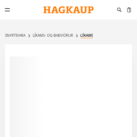
K
Opna aðalvalmynd
SNYRTIVARA
LÍKAMS- OG BAÐVÖRUR
LÍKAMI