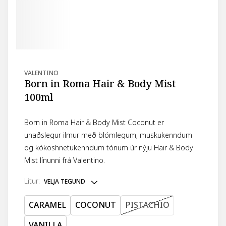
VALENTINO
Born in Roma Hair & Body Mist
100ml
Born in Roma Hair & Body Mist Coconut er
unaðslegur ilmur með blómlegum, muskukenndum
og kókoshnetukenndum tónum úr nýju Hair & Body
Mist línunni frá Valentino.
litur
:
VELJA TEGUND
CARAMEL
COCONUT
PISTACHIO
VANILLA