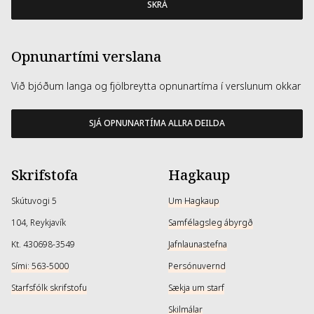
SKRÁ
Opnunartími verslana
Við bjóðum langa og fjölbreytta opnunartíma í verslunum okkar
SJÁ OPNUNARTÍMA ALLRA DEILDA
Skrifstofa
Hagkaup
Skútuvogi 5
Um Hagkaup
104, Reykjavík
Samfélagsleg ábyrgð
Kt. 430698-3549
Jafnlaunastefna
Sími: 563-5000
Persónuvernd
Starfsfólk skrifstofu
Sækja um starf
Skilmálar