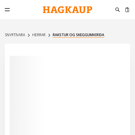
K
Opna aðalvalmynd
SNYRTIVARA
HERRAR
RAKSTUR OG SKEGGUMHIRÐA