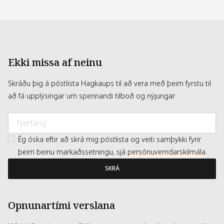
list on the pack of the purchased product.
Ekki missa af neinu
Skráðu þig á póstlista Hagkaups til að vera með þeim fyrstu til
að fá upplýsingar um spennandi tilboð og nýjungar
Ég óska eftir að skrá mig póstlista og veiti samþykki fyrir
þeirri beinu markaðssetningu, sjá
persónuverndarskilmála
.
SKRÁ
Opnunartími verslana