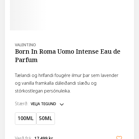
VALENTINO
Born In Roma Uomo Intense Eau de
Parfum
Tælandi og hrífandi fougére ilmur þar sem lavender
og vanilla framkalla dáleiðandi slæðu og
stórkostlegan persónuleika.
stærð
:
VELJA TEGUND
100ML
50ML
Verð frá
:
17.499 kr.