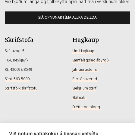
Við bjóðum langa og fjölbreytta opnunartíma í verslunum okkar
SJÁ OPNUNARTÍMA ALLRA DEILDA
Skrifstofa
Hagkaup
Skútuvogi 5
Um Hagkaup
104, Reykjavík
Samfélagsleg ábyrgð
Kt. 430698-3549
Jafnlaunastefna
Sími: 563-5000
Persónuvernd
Starfsfólk skrifstofu
Sækja um starf
Skilmálar
Fréttir og blogg
Þjónusta
Samfélagsmiðlar
Við notum vafrakökur á þessari vefsíðu