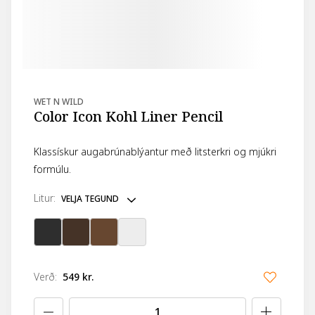
WET N WILD
Color Icon Kohl Liner Pencil
Klassískur augabrúnablýantur með litsterkri og mjúkri
formúlu.
litur
:
VELJA TEGUND
Verð
:
549 kr.