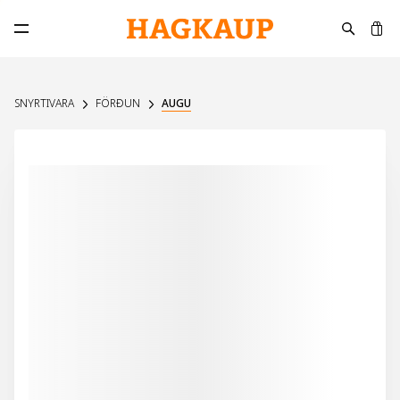
K
Opna aðalvalmynd
SNYRTIVARA
FÖRÐUN
AUGU