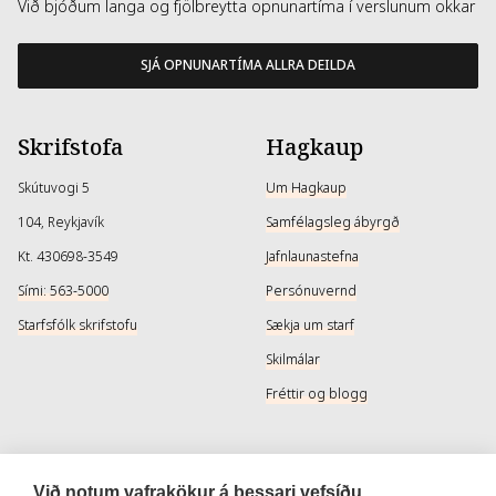
Við bjóðum langa og fjölbreytta opnunartíma í verslunum okkar
SJÁ OPNUNARTÍMA ALLRA DEILDA
Skrifstofa
Hagkaup
Skútuvogi 5
Um Hagkaup
104, Reykjavík
Samfélagsleg ábyrgð
Kt. 430698-3549
Jafnlaunastefna
Sími: 563-5000
Persónuvernd
Starfsfólk skrifstofu
Sækja um starf
Skilmálar
Fréttir og blogg
Þjónusta
Samfélagsmiðlar
Við notum vafrakökur á þessari vefsíðu