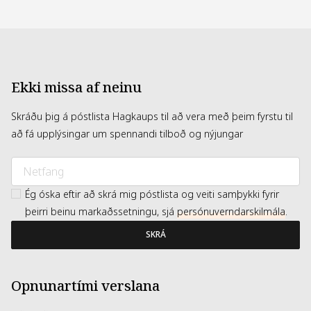
Ekki missa af neinu
Skráðu þig á póstlista Hagkaups til að vera með þeim fyrstu til
að fá upplýsingar um spennandi tilboð og nýjungar
Ég óska eftir að skrá mig póstlista og veiti samþykki fyrir
þeirri beinu markaðssetningu, sjá
persónuverndarskilmála
.
SKRÁ
Opnunartími verslana