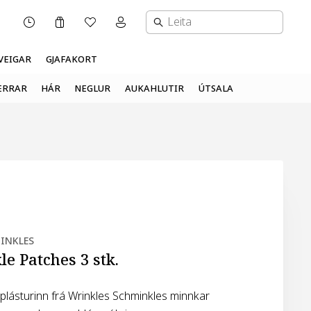
Karfa
Óskalisti
Mínar síður valmynd
OPNUNARTÍMI
VEIGAR
GJAFAKORT
ERRAR
HÁR
NEGLUR
AUKAHLUTIR
ÚTSALA
INKLES
e Patches 3 stk.
lásturinn frá Wrinkles Schminkles minnkar