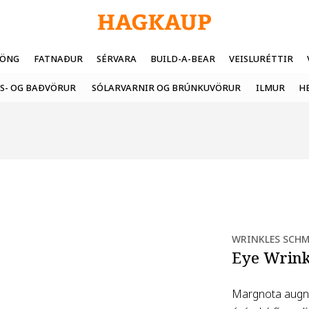
FÖNG
FATNAÐUR
SÉRVARA
BUILD-A-BEAR
VEISLURÉTTIR
S- OG BAÐVÖRUR
SÓLARVARNIR OG BRÚNKUVÖRUR
ILMUR
H
WRINKLES SCHM
Eye Wrinkl
Margnota augnp