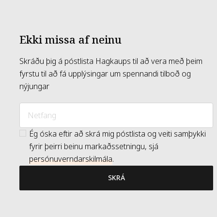
Ekki missa af neinu
Skráðu þig á póstlista Hagkaups til að vera með þeim
fyrstu til að fá upplýsingar um spennandi tilboð og
nýjungar
Ég óska eftir að skrá mig póstlista og veiti samþykki
fyrir þeirri beinu markaðssetningu, sjá
persónuverndarskilmála
.
SKRÁ