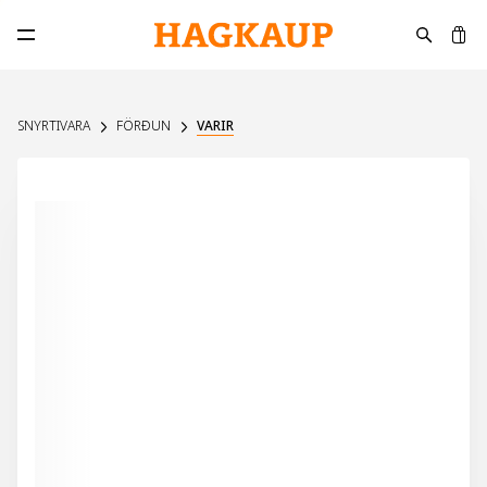
K
Opna aðalvalmynd
SNYRTIVARA
FÖRÐUN
VARIR