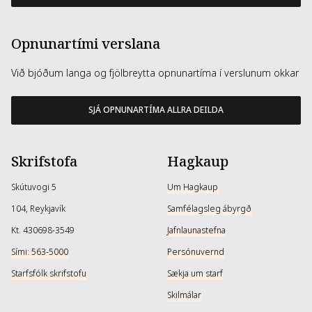
Opnunartími verslana
Við bjóðum langa og fjölbreytta opnunartíma í verslunum okkar
SJÁ OPNUNARTÍMA ALLRA DEILDA
Skrifstofa
Hagkaup
Skútuvogi 5
Um Hagkaup
104, Reykjavík
Samfélagsleg ábyrgð
Kt. 430698-3549
Jafnlaunastefna
Sími: 563-5000
Persónuvernd
Starfsfólk skrifstofu
Sækja um starf
Skilmálar