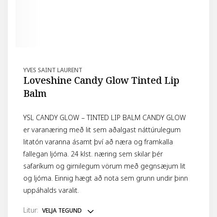
YVES SAINT LAURENT
Loveshine Candy Glow Tinted Lip
Balm
YSL CANDY GLOW – TINTED LIP BALM CANDY GLOW
er varanæring með lit sem aðalgast náttúrulegum
litatón varanna ásamt því að næra og framkalla
fallegan ljóma. 24 klst. næring sem skilar þér
safaríkum og girnilegum vörum með gegnsæjum lit
og ljóma. Einnig hægt að nota sem grunn undir þinn
uppáhalds varalit.
litur
:
VELJA TEGUND