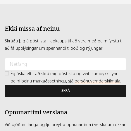
Ekki missa af neinu
Skráðu þig á póstlista Hagkaups til að vera með þeim fyrstu til
að fá upplýsingar um spennandi tilboð og nýjungar
Ég óska eftir að skrá mig póstlista og veiti samþykki fyrir
þeirri beinu markaðssetningu, sjá
persónuverndarskilmála
.
SKRÁ
Opnunartími verslana
Við bjóðum langa og fjölbreytta opnunartíma í verslunum okkar