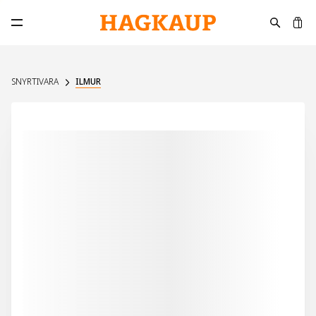
K
Opna aðalvalmynd
SNYRTIVARA
ILMUR