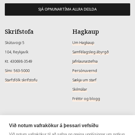
SJÁ OPNUNARTÍMA ALLRA DEILDA
Skrifstofa
Hagkaup
Skútuvogi 5
Um Hagkaup
104, Reykjavík
Samfélagsleg ábyrgð
Kt. 430698-3549
Jafnlaunastefna
Sími: 563-5000
Persónuvernd
Starfsfólk skrifstofu
Sækja um starf
Skilmálar
Fréttir og blogg
Þjónusta
Samfélagsmiðlar
Við notum vafrakökur á þessari vefsíðu
Afhendingarmöguleikar
Instagram
Við notum vafrakökur til að safna og greina upplýsingar um notkun