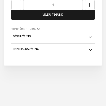
VELDU TEGUND
Vörunúmer: 1256762
VÖRULÝSING
Yves Saint Laurent Mon Paris Eau de Parfum. Freyðandi
INNIHALDSLÝSING
ilmur sem sækir innblásturinn til Parísar. Borgar ástarinnar.
Rauð ber og pera skapa strax geislandi kvenleika. Hið
framandi hvíta jómfrúarblóm sem er sál þessa ilms tælir
875162 13 - INGREDIENTS: ALCOHOLPARFUM /
skilningarvitin. Nútímalegur og djarfur blómailmur sem
FRAGRANCEAQUA / WATERBENZYL
fær fullkomið jafnvægi með hvítum musk og patchouli.
SALICYLATELINALOOLBENZYL
ALCOHOLHYDROXYCITRONELLALETHYLHEXYL
METHOXYCINNAMATELIMONENEHEXYL
CINNAMALGERANIOLCITRONELLOLBUTYL
METHOXYDIBENZOYLMETHANEETHYLHEXYL
SALICYLATEEUGENOLCITRALTRIS(TETRAMETHYLHYDROXYPIPERIDINO
CITRATEBENZYL BENZOATEFARNESOLBHTCI 17200 / RED
33CI 60730 / EXT. VIOLET 2 (F.I.L. B196717/1). The product
ingredients list may be updated from time to time.
Always read the ingredient list on the pack of the
purchased product.