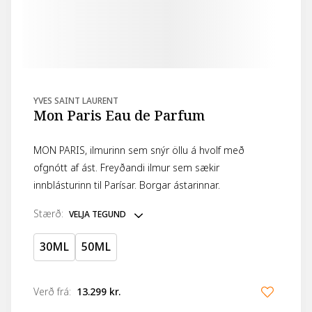
YVES SAINT LAURENT
Mon Paris Eau de Parfum
MON PARIS, ilmurinn sem snýr öllu á hvolf með
ofgnótt af ást. Freyðandi ilmur sem sækir
innblásturinn til Parísar. Borgar ástarinnar.
stærð
:
VELJA TEGUND
30ML
50ML
Verð frá
:
13.299 kr.