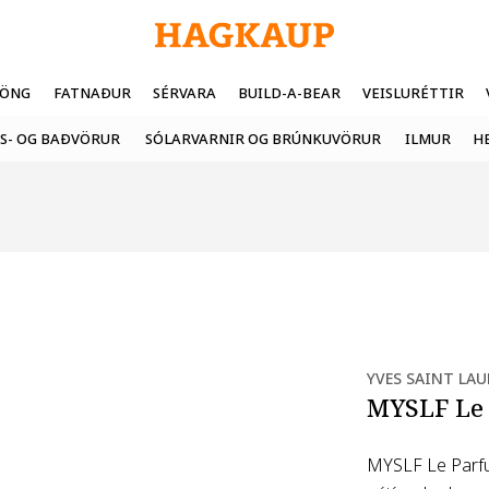
FÖNG
FATNAÐUR
SÉRVARA
BUILD-A-BEAR
VEISLURÉTTIR
S- OG BAÐVÖRUR
SÓLARVARNIR OG BRÚNKUVÖRUR
ILMUR
H
YVES SAINT LA
MYSLF Le
MYSLF Le Parfum