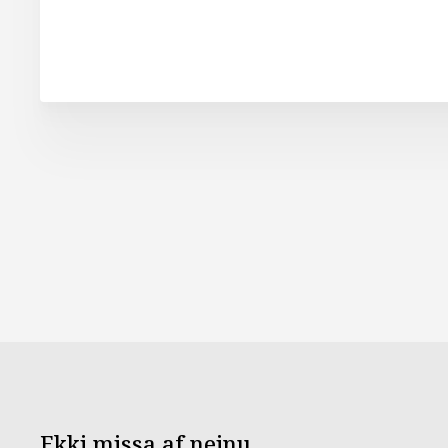
Ekki missa af neinu