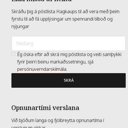
Skráðu þig á póstlista Hagkaups til að vera með þeim
fyrstu til að fá upplýsingar um spennandi tilboð og
nýjungar
Ég óska eftir að skrá mig póstlista og veiti samþykki
fyrir þeirri beinu markaðssetningu, sjá
persónuverndarskilmála
.
SKRÁ
Opnunartími verslana
Við bjóðum langa og fjölbreytta opnunartíma í
verslunum okkar