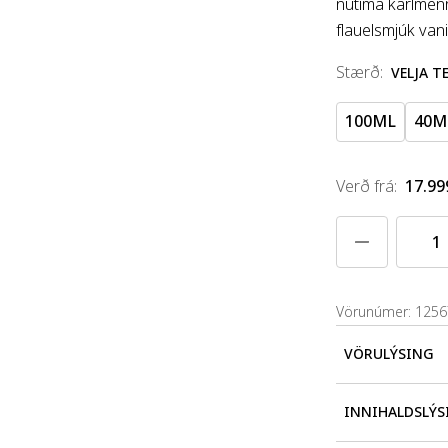
nútíma karlmen
flauelsmjúk vanil
stærð
:
VELJA 
100ML
40M
Verð frá
:
17.99
Vörunúmer: 125
VÖRULÝSING
Ákaflega ríkul
INNIHALDSLÝS
endast. Nautn