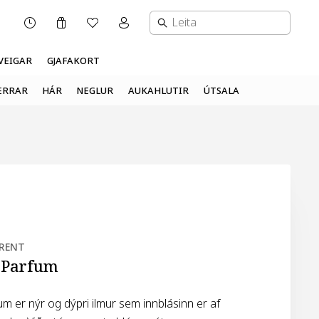
Karfa
Óskalisti
Mínar síður valmynd
OPNUNARTÍMI
VEIGAR
GJAFAKORT
ERRAR
HÁR
NEGLUR
AUKAHLUTIR
ÚTSALA
URENT
 Parfum
 er nýr og dýpri ilmur sem innblásinn er af