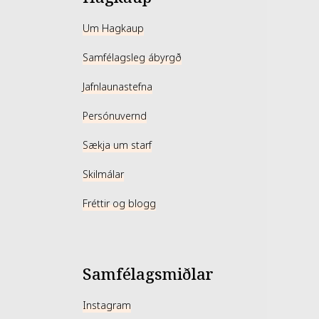
Um Hagkaup
Samfélagsleg ábyrgð
Jafnlaunastefna
Persónuvernd
Sækja um starf
Skilmálar
Fréttir og blogg
Samfélagsmiðlar
Instagram