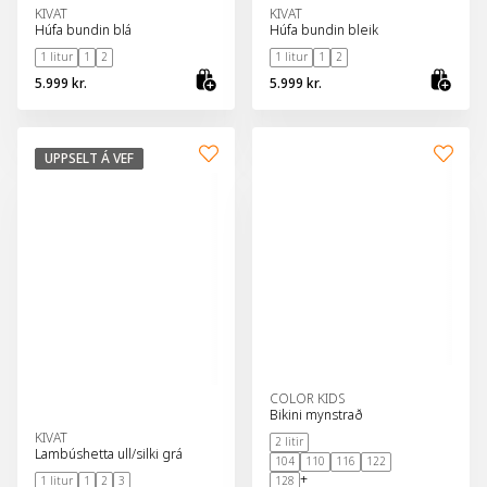
KIVAT
KIVAT
Húfa bundin blá
Húfa bundin bleik
1 litur
1
2
1 litur
1
2
5.999 kr.
5.999 kr.
Skoða vöru
Sko
UPPSELT Á VEF
COLOR KIDS
Bikini mynstrað
KIVAT
2 litir
Lambúshetta ull/silki grá
104
110
116
122
+
1 litur
1
2
3
128