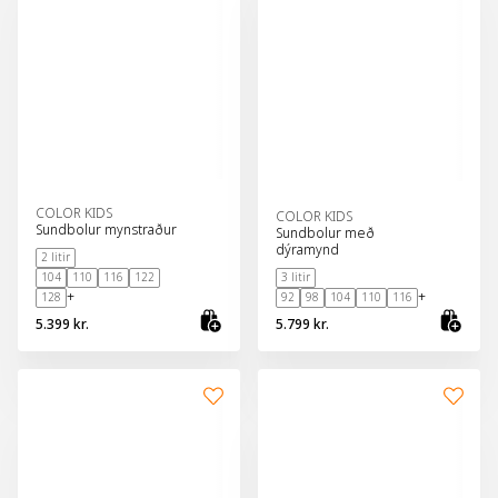
COLOR KIDS
COLOR KIDS
Sundbolur mynstraður
Sundbolur með
dýramynd
2 litir
104
110
116
122
3 litir
+
+
128
92
98
104
110
116
5.399 kr.
5.799 kr.
Skoða vöru
Sko