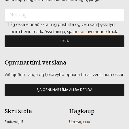
Ég óska eftir að skrá mig póstlista og veiti samþykki fyrir
þeirri beinu markaðssetningu, sjá
persónuverndarskilmála
.
SKRÁ
Opnunartími verslana
Við bjóðum langa og fjölbreytta opnunartíma í verslunum okkar
SJÁ OPNUNARTÍMA ALLRA DEILDA
Skrifstofa
Hagkaup
Skútuvogi 5
Um Hagkaup