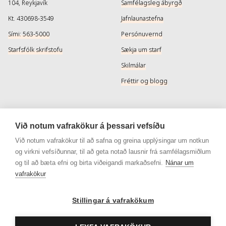
104, Reykjavík
Samfélagsleg ábyrgð
Kt. 430698-3549
Jafnlaunastefna
Sími: 563-5000
Persónuvernd
Starfsfólk skrifstofu
Sækja um starf
Skilmálar
Fréttir og blogg
Þjónusta
Samfélagsmiðlar
Við notum vafrakökur á þessari vefsíðu
Afhendingarmöguleikar
Instagram
Við notum vafrakökur til að safna og greina upplýsingar um notkun
og virkni vefsíðunnar, til að geta notað lausnir frá samfélagsmiðlum
Skilareglur
Instagram - Snyrtivara
og til að bæta efni og birta viðeigandi markaðsefni.
Nánar um
Algengar spurningar
Facebook
vafrakökur
Veisluréttir algengar spurningar
Facebook - Snyrtivara
Viðskiptakort
Stillingar á vafrakökum
Gjafakort