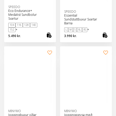
SPEEDO
Eco Endurance+
SPEEDO
Medalist Sundbolur
Essential
Svartur
Sundstuttbuxur Svartar
Barna
104
116
128
140
+
+
152
L
M
S
XL
XS
5.490 kr.
3.990 kr.
Skoða vöru
Sko
MINYMO
MINYMO
Joggingbuxur víðar
Joggingpeysa með