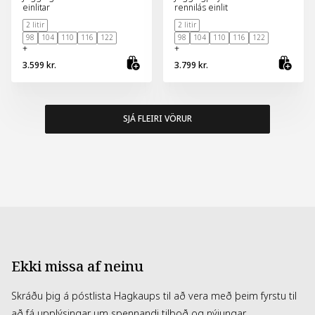
einlitar
rennilás einlit
2 litir
2 litir
98
104
110
116
122
98
104
110
116
122
+
+
3.599 kr.
3.799 kr.
Skoða vöru
Sko
SJÁ FLEIRI VÖRUR
Ekki missa af neinu
Skráðu þig á póstlista Hagkaups til að vera með þeim fyrstu til
að fá upplýsingar um spennandi tilboð og nýjungar