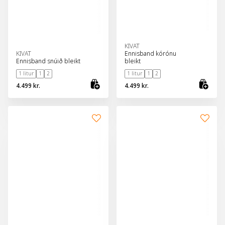
KIVAT
KIVAT
Ennisband kórónu
Ennisband snúið bleikt
bleikt
1 litur
1
2
1 litur
1
2
4.499 kr.
4.499 kr.
Skoða vöru
Sko