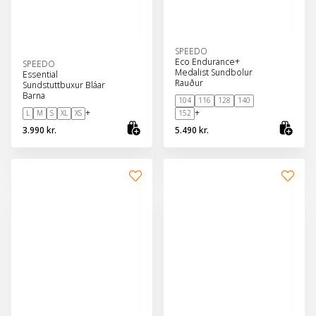
SPEEDO
Eco Endurance+
SPEEDO
Medalist Sundbolur
Essential
Rauður
Sundstuttbuxur Bláar
Barna
104
116
128
140
+
+
L
M
S
XL
XS
152
3.990 kr.
5.490 kr.
Skoða vöru
Sko