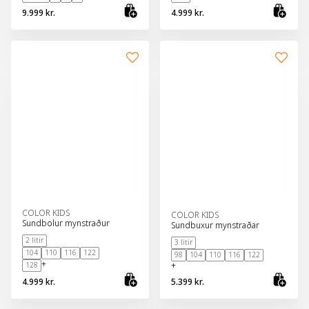
9.999 kr.
4.999 kr.
Skoða vöru
Sko
COLOR KIDS
COLOR KIDS
Sundbolur mynstraður
Sundbuxur mynstraðar
2 litir
3 litir
104
110
116
122
98
104
110
116
122
+
128
+
4.999 kr.
5.399 kr.
Skoða vöru
Sko