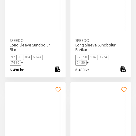
SPEEDO
SPEEDO
Long Sleeve Sundbolur
Long Sleeve Sundbolur
Blár
Bleikur
92
98
104
68-74
92
98
104
68-74
+
+
74-80
74-80
6.490 kr.
6.490 kr.
Skoða vöru
Sko