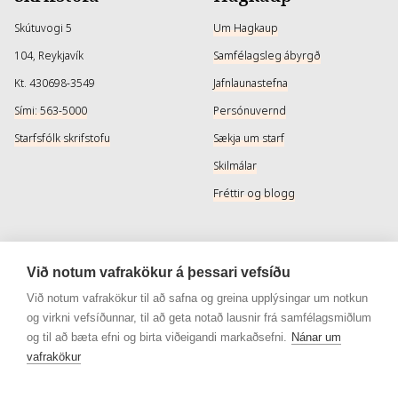
Skútuvogi 5
Um Hagkaup
104, Reykjavík
Samfélagsleg ábyrgð
Kt. 430698-3549
Jafnlaunastefna
Sími: 563-5000
Persónuvernd
Starfsfólk skrifstofu
Sækja um starf
Skilmálar
Fréttir og blogg
Þjónusta
Samfélagsmiðlar
Við notum vafrakökur á þessari vefsíðu
Afhendingarmöguleikar
Instagram
Við notum vafrakökur til að safna og greina upplýsingar um notkun
og virkni vefsíðunnar, til að geta notað lausnir frá samfélagsmiðlum
Skilareglur
Instagram - Snyrtivara
og til að bæta efni og birta viðeigandi markaðsefni.
Nánar um
Algengar spurningar
Facebook
vafrakökur
Veisluréttir algengar spurningar
Facebook - Snyrtivara