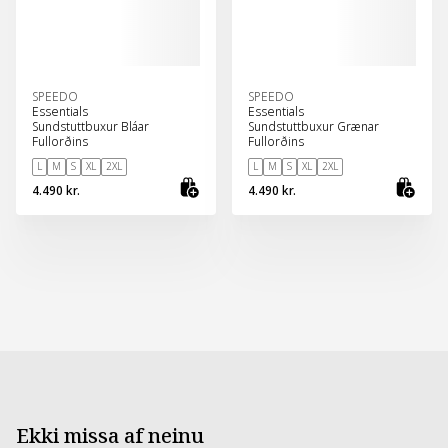
SPEEDO
SPEEDO
Essentials
Essentials
Sundstuttbuxur Bláar
Sundstuttbuxur Grænar
Fullorðins
Fullorðins
L
M
S
XL
2XL
L
M
S
XL
2XL
4.490 kr.
4.490 kr.
Skoða vöru
Sko
Ekki missa af neinu