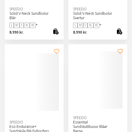
SPEEDO
SPEEDO
Solid V-Neck Sundbolur
Solid V-Neck Sundbolur
Blár
Svartur
+
+
L
M
S
XL
XS
L
M
S
XL
XS
8.990 kr.
8.990 kr.
Skoða vöru
Sko
SPEEDO
SPEEDO
Essential
Eco Endurance+
Sundstuttbuxur Bláar
Sundskýla Blá Fullorðins
Barna