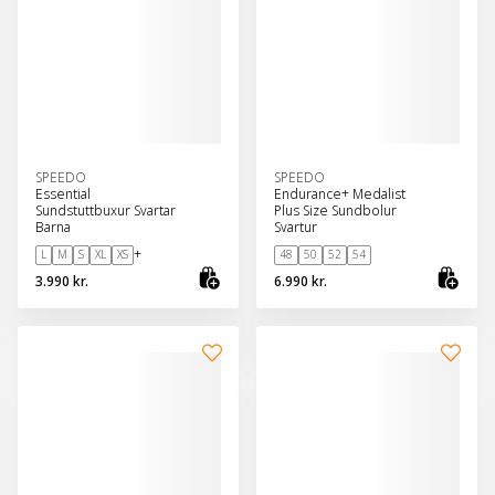
SPEEDO
SPEEDO
Essential
Endurance+ Medalist
Sundstuttbuxur Svartar
Plus Size Sundbolur
Barna
Svartur
+
L
M
S
XL
XS
48
50
52
54
3.990 kr.
6.990 kr.
Skoða vöru
Sko