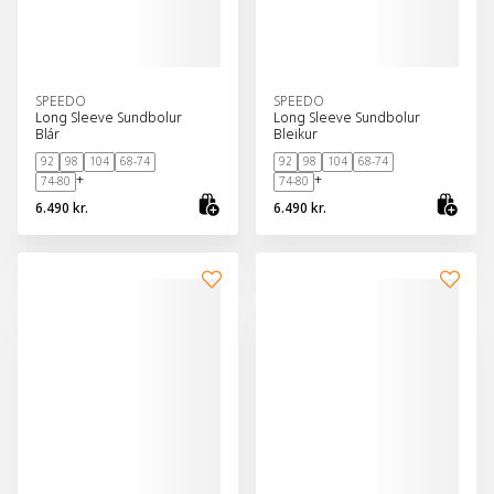
SPEEDO
SPEEDO
Long Sleeve Sundbolur
Long Sleeve Sundbolur
Blár
Bleikur
92
98
104
68-74
92
98
104
68-74
+
+
74-80
74-80
6.490 kr.
6.490 kr.
Skoða vöru
Sko