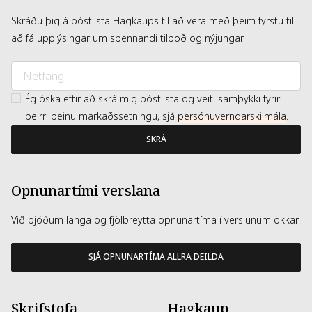
Skráðu þig á póstlista Hagkaups til að vera með þeim fyrstu til
að fá upplýsingar um spennandi tilboð og nýjungar
Ég óska eftir að skrá mig póstlista og veiti samþykki fyrir
þeirri beinu markaðssetningu, sjá
persónuverndarskilmála
.
SKRÁ
Opnunartími verslana
Við bjóðum langa og fjölbreytta opnunartíma í verslunum okkar
SJÁ OPNUNARTÍMA ALLRA DEILDA
Skrifstofa
Hagkaup