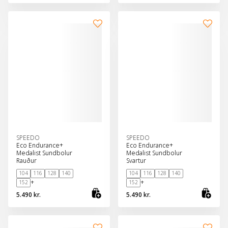
Skoða vöru
Sko
SPEEDO
SPEEDO
Eco Endurance+
Eco Endurance+
Medalist Sundbolur
Medalist Sundbolur
Rauður
Svartur
104
116
128
140
104
116
128
140
+
+
152
152
5.490 kr.
5.490 kr.
Skoða vöru
Sko