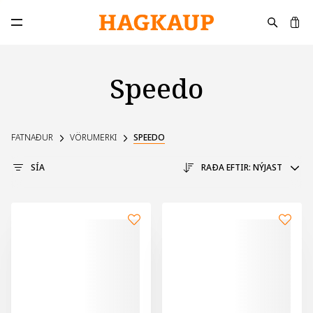
K
Opna aðalvalmynd
Speedo
FATNAÐUR
VÖRUMERKI
SPEEDO
SÍA
RAÐA EFTIR:
NÝJAST