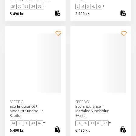
+
+
28
30
32
34
36
L
M
S
XL
XS
5.490 kr.
3.990 kr.
Skoða vöru
Sko
SPEEDO
SPEEDO
Eco Endurance+
Eco Endurance+
Medalist Sundbolur
Medalist Sundbolur
Rauður
Svartur
+
+
34
36
38
40
42
34
36
38
40
42
6.490 kr.
6.490 kr.