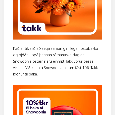
Það er tilvalið að setja saman girnilegan ostabakka
og bjóða uppá þennan rómantíska dag en
Snowdonia ostarnir eru einmitt Takk vörur þessa
vikuna. Við kaup á Snowdonia ostum fást 10% Takk
krónur til baka.