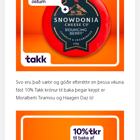
Svo eru það sætir og góðir eftirréttir en þessa vikuna
fást 10% Takk krónur til baka þegar keypt er
Moralberti Tiramisu og Häagen Daz ís!