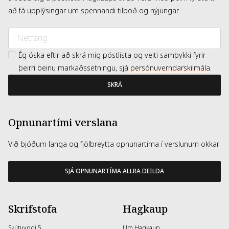
að fá upplýsingar um spennandi tilboð og nýjungar
Ég óska eftir að skrá mig póstlista og veiti samþykki fyrir
þeirri beinu markaðssetningu, sjá
persónuverndarskilmála
.
SKRÁ
Opnunartími verslana
Við bjóðum langa og fjölbreytta opnunartíma í verslunum okkar
SJÁ OPNUNARTÍMA ALLRA DEILDA
Skrifstofa
Hagkaup
Skútuvogi 5
Um Hagkaup