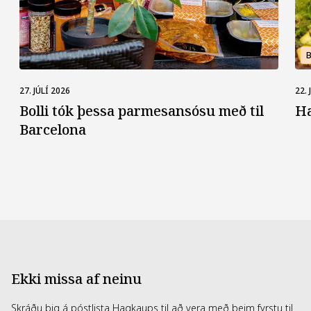
27. JÚLÍ 2026
22. 
Bolli tók þessa parmes­ansósu með til
H
Barcelona
Ekki missa af neinu
Skráðu þig á póstlista Hagkaups til að vera með þeim fyrstu til