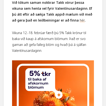
Við tókum saman nokkrar Takk vörur þessa
vikuna sem henta vel fyrir Valentínusardaginn. Ef
þú átt eftir að sækja Takk appið mælum við með
að gera það en leiðbeiningar er að finna
hér
.
Vikuna 12.-18. febrúar færð þú 5% Takk krónur til
baka við kaup á afskornum blómum. Það er svo
gaman að gefa falleg blóm og hvað þá á sjálfan
Valentínusardaginn.