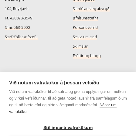
104, Reykjavík
Samfélagsleg ábyrgð
Kt. 430698-3549
Jafnlaunastefna
Sími: 563-5000
Persónuvernd
Starfsfólk skrifstofu
Sækja um starf
Skilmálar
Fréttir og blogg
Þjónusta
Samfélagsmiðlar
Við notum vafrakökur á þessari vefsíðu
Afhendingarmöguleikar
Instagram
Við notum vafrakökur til að safna og greina upplýsingar um notkun
og virkni vefsíðunnar, til að geta notað lausnir frá samfélagsmiðlum
Skilareglur
Instagram - Snyrtivara
og til að bæta efni og birta viðeigandi markaðsefni.
Nánar um
Algengar spurningar
Facebook
vafrakökur
Veisluréttir algengar spurningar
Facebook - Snyrtivara
Viðskiptakort
Stillingar á vafrakökum