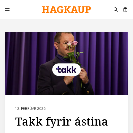
K
Opna aðalvalmynd
12. FEBRÚAR 2026
Takk fyrir ástina