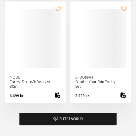
NOBE
ERBORIAN
Forest Drops® Booster
Soothe Your Skin Today
30ml
Set
6.699 kr.
3.999 kr.
Bæta við körfu
Bæt
SJÁ FLEIRI VÖRUR