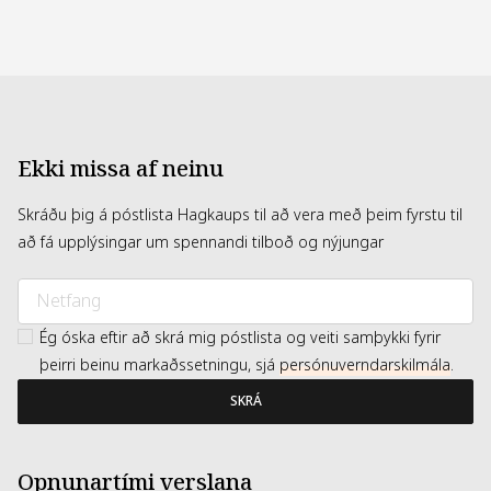
Ekki missa af neinu
Skráðu þig á póstlista Hagkaups til að vera með þeim fyrstu til
að fá upplýsingar um spennandi tilboð og nýjungar
Ég óska eftir að skrá mig póstlista og veiti samþykki fyrir
þeirri beinu markaðssetningu, sjá
persónuverndarskilmála
.
SKRÁ
Opnunartími verslana