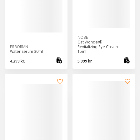
NOBE
Oat Wonder®
ERBORIAN
Revitalizing Eye Cream
Water Serum 30ml
15ml
4.399 kr.
5.999 kr.
Bæta við körfu
Bæt