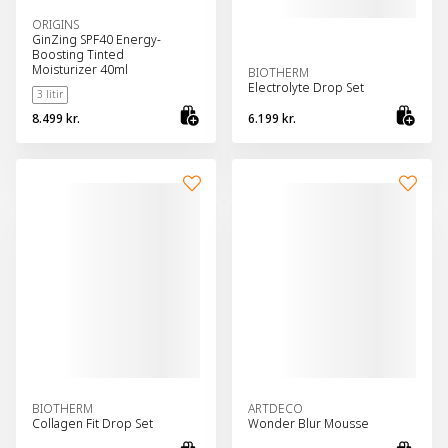
ORIGINS
GinZing SPF40 Energy-
Boosting Tinted
Moisturizer 40ml
BIOTHERM
Electrolyte Drop Set
3 litir
8.499 kr.
6.199 kr.
Skoða vöru
Bæt
BIOTHERM
ARTDECO
Collagen Fit Drop Set
Wonder Blur Mousse