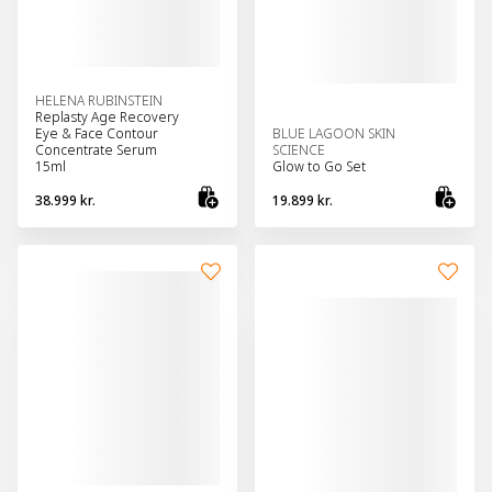
HELENA RUBINSTEIN
Replasty Age Recovery
Eye & Face Contour
BLUE LAGOON SKIN
Concentrate Serum
SCIENCE
15ml
Glow to Go Set
38.999 kr.
19.899 kr.
Bæta við körfu
Bæt