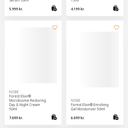
Serum 50ml
15ml
5.999 kr.
4.199 kr.
Bæta við körfu
Bæt
NOBE
Forest Elixir®
Microbiome Restoring
NOBE
Day & Night Cream
Forest Elixir® Enriching
50ml
Gel Moisturizer 50ml
7.699 kr.
6.699 kr.
Bæta við körfu
Bæt