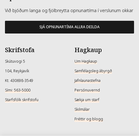
Við bjóðum langa og fjölbreytta opnunartíma í verslunum okkar
SJÁ OPNUNARTÍMA ALLRA DEILDA
Skrifstofa
Hagkaup
Skútuvogi 5
Um Hagkaup
104, Reykjavík
Samfélagsleg ábyrgð
Kt. 430698-3549
Jafnlaunastefna
Sími: 563-5000
Persónuvernd
Starfsfólk skrifstofu
Sækja um starf
Skilmálar
Fréttir og blogg