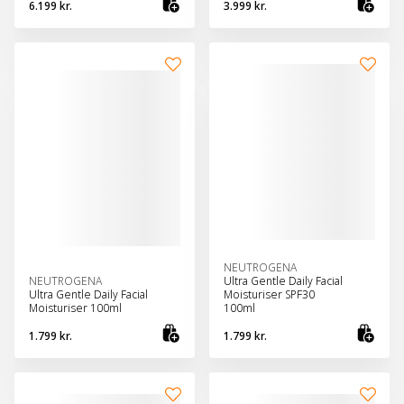
6.199 kr.
3.999 kr.
Bæta við körfu
Bæt
NEUTROGENA
NEUTROGENA
Ultra Gentle Daily Facial
Ultra Gentle Daily Facial
Moisturiser SPF30
Moisturiser 100ml
100ml
1.799 kr.
1.799 kr.
Bæta við körfu
Bæt