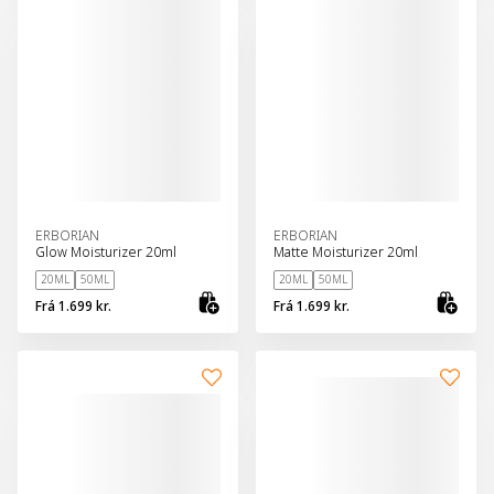
ERBORIAN
ERBORIAN
Glow Moisturizer 20ml
Matte Moisturizer 20ml
20ML
50ML
20ML
50ML
Frá
1.699 kr.
Frá
1.699 kr.
Skoða vöru
Sko