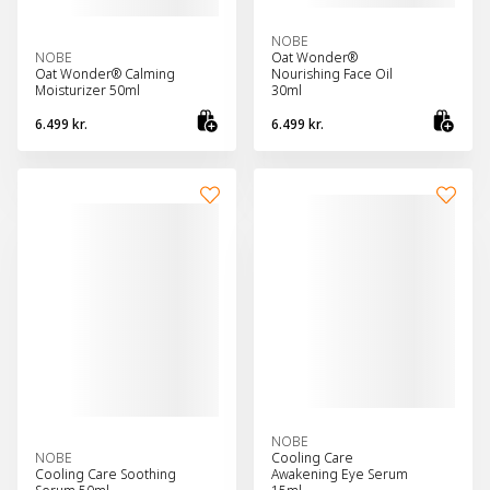
NOBE
NOBE
Oat Wonder®
Oat Wonder® Calming
Nourishing Face Oil
Moisturizer 50ml
30ml
6.499 kr.
6.499 kr.
Bæta við körfu
Bæt
NOBE
NOBE
Cooling Care
Cooling Care Soothing
Awakening Eye Serum