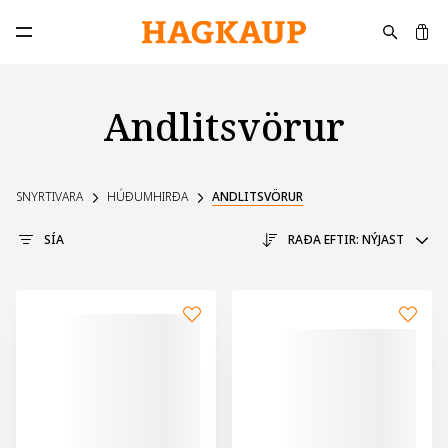
K
Opna aðalvalmynd
Andlitsvörur
SNYRTIVARA
HÚÐUMHIRÐA
ANDLITSVÖRUR
SÍA
RAÐA EFTIR:
NÝJAST