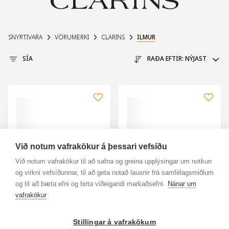
SNYRTIVARA
VÖRUMERKI
CLARINS
ILMUR
SÍA
RAÐA EFTIR:
NÝJAST
Við notum vafrakökur á þessari vefsíðu
Við notum vafrakökur til að safna og greina upplýsingar um notkun
og virkni vefsíðunnar, til að geta notað lausnir frá samfélagsmiðlum
og til að bæta efni og birta viðeigandi markaðsefni.
Nánar um
vafrakökur
CLARINS
CLARINS
Eau Extraordinaire
Tonic Bath & Shower
Stillingar á vafrakökum
100ml
200ml