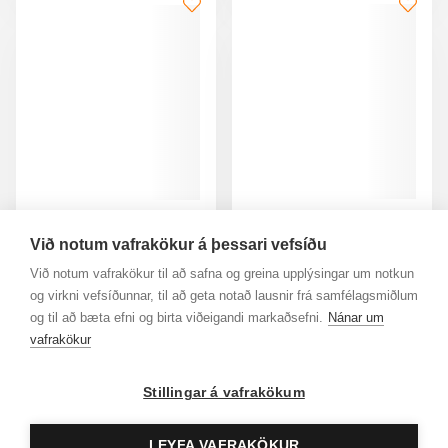
ELIZABETH ARDEN
ELIZABETH ARDEN
White Tea Eau Lilac Eau
Við notum vafrakökur á þessari vefsíðu
8 Hour Lip Protector +
de Toilette
8 Hour Handáburður
Við notum vafrakökur til að safna og greina upplýsingar um notkun
Sett
30ML
50ML
og virkni vefsíðunnar, til að geta notað lausnir frá samfélagsmiðlum
4.699 kr.
Frá
4.899 kr.
og til að bæta efni og birta viðeigandi markaðsefni.
Nánar um
Bæta við körfu
Sko
vafrakökur
Stillingar á vafrakökum
LEYFA VAFRAKÖKUR