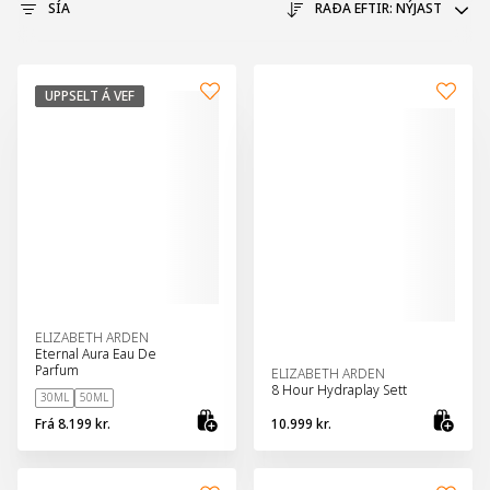
SÍA
RAÐA EFTIR:
NÝJAST
UPPSELT Á VEF
ELIZABETH ARDEN
Eternal Aura Eau De
Parfum
ELIZABETH ARDEN
8 Hour Hydraplay Sett
30ML
50ML
Frá
8.199 kr.
10.999 kr.
Skoða vöru
Bæt