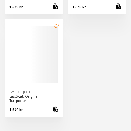
1.649 kr.
1.649 kr.
Bæta við körfu
Bæt
LAST OBJECT
LastSwab Original
Turquoise
1.649 kr.
Bæta við körfu