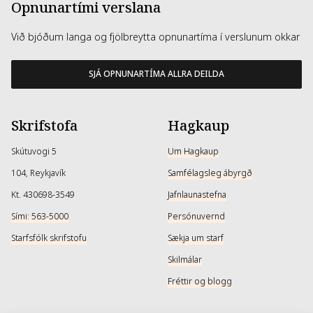
Opnunartími verslana
Við bjóðum langa og fjölbreytta opnunartíma í verslunum okkar
SJÁ OPNUNARTÍMA ALLRA DEILDA
Skrifstofa
Hagkaup
Skútuvogi 5
Um Hagkaup
104, Reykjavík
Samfélagsleg ábyrgð
Kt. 430698-3549
Jafnlaunastefna
Sími: 563-5000
Persónuvernd
Starfsfólk skrifstofu
Sækja um starf
Skilmálar
Fréttir og blogg