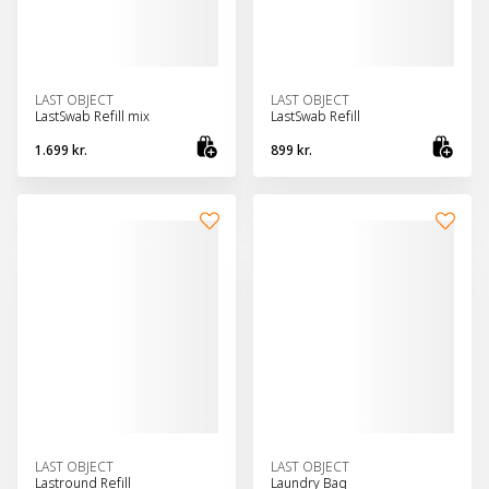
LAST OBJECT
LAST OBJECT
LastSwab Refill mix
LastSwab Refill
1.699 kr.
899 kr.
Bæta við körfu
Bæt
LAST OBJECT
LAST OBJECT
Lastround Refill
Laundry Bag