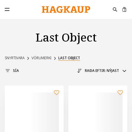
K
Opna aðalvalmynd
Last Object
SNYRTIVARA
VÖRUMERKI
LAST OBJECT
SÍA
RAÐA EFTIR:
NÝJAST