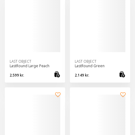
LAST OBJECT
LAST OBJECT
LastRound Large Peach
LastRound Green
2.599 kr.
2.149 kr.
Bæta við körfu
Bæt