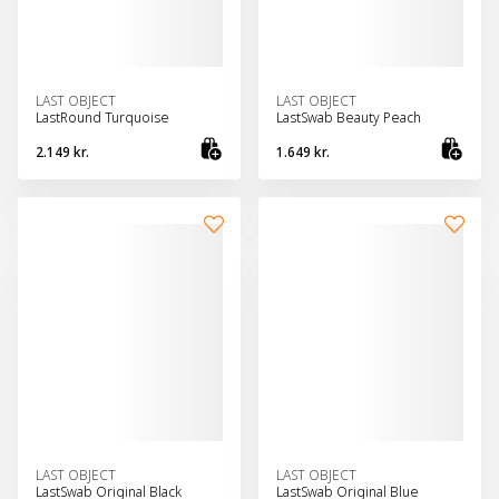
LAST OBJECT
LAST OBJECT
LastRound Turquoise
LastSwab Beauty Peach
2.149 kr.
1.649 kr.
Bæta við körfu
Bæt
LAST OBJECT
LAST OBJECT
LastSwab Original Black
LastSwab Original Blue