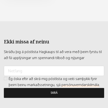
Ekki missa af neinu
Skráðu þig á póstlista Hagkaups til að vera með þeim fyrstu til
að fá upplýsingar um spennandi tilboð og nýjungar
Ég óska eftir að skrá mig póstlista og veiti samþykki fyrir
þeirri beinu markaðssetningu, sjá
persónuverndarskilmála
.
SKRÁ