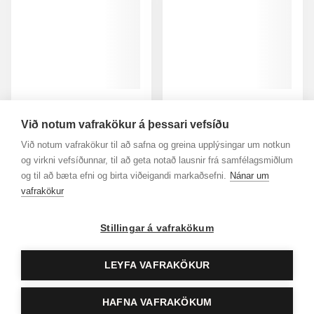
MAC
MAC
Eye Shadow Single
Pro Brow Definer 1mm
Við notum vafrakökur á þessari vefsíðu
+
+
Við notum vafrakökur til að safna og greina upplýsingar um notkun
5.190 kr.
6.190 kr.
og virkni vefsíðunnar, til að geta notað lausnir frá samfélagsmiðlum
Skoða vöru
Sko
og til að bæta efni og birta viðeigandi markaðsefni.
Nánar um
vafrakökur
Stillingar á vafrakökum
LEYFA VAFRAKÖKUR
HAFNA VAFRAKÖKUM