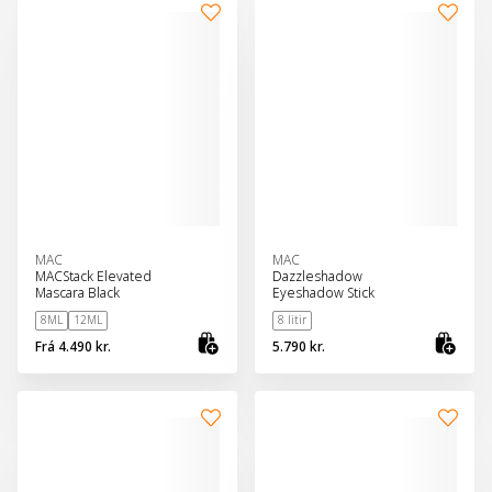
MAC
MAC
MACStack Elevated
Dazzleshadow
Mascara Black
Eyeshadow Stick
8ML
12ML
8 litir
Frá
4.490 kr.
5.790 kr.
Skoða vöru
Sko