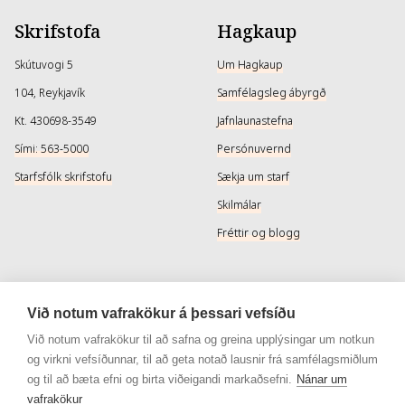
Skrifstofa
Hagkaup
Skútuvogi 5
Um Hagkaup
104, Reykjavík
Samfélagsleg ábyrgð
Kt. 430698-3549
Jafnlaunastefna
Sími: 563-5000
Persónuvernd
Starfsfólk skrifstofu
Sækja um starf
Skilmálar
Fréttir og blogg
Þjónusta
Samfélagsmiðlar
Við notum vafrakökur á þessari vefsíðu
Afhendingarmöguleikar
Instagram
Við notum vafrakökur til að safna og greina upplýsingar um notkun
og virkni vefsíðunnar, til að geta notað lausnir frá samfélagsmiðlum
Skilareglur
Instagram - Snyrtivara
og til að bæta efni og birta viðeigandi markaðsefni.
Nánar um
Algengar spurningar
Facebook
vafrakökur