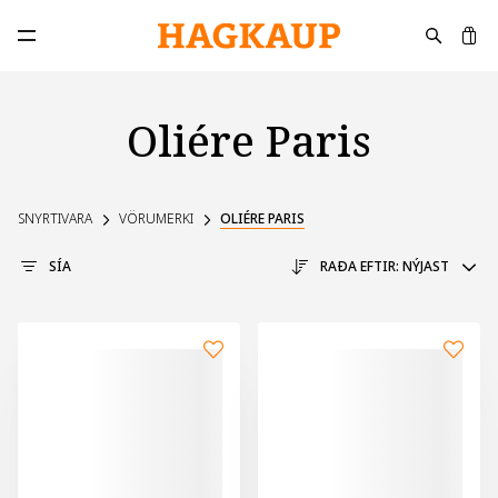
K
Opna aðalvalmynd
Oliére Paris
SNYRTIVARA
VÖRUMERKI
OLIÉRE PARIS
SÍA
RAÐA EFTIR:
NÝJAST