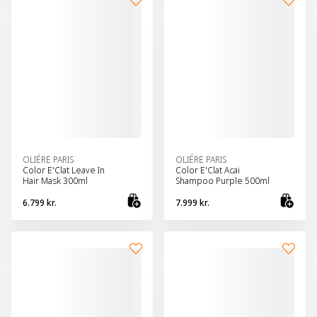
OLIÉRE PARIS
OLIÉRE PARIS
Color E'Clat Leave In
Color E'Clat Acai
Hair Mask 300ml
Shampoo Purple 500ml
6.799 kr.
7.999 kr.
Bæta við körfu
Bæt