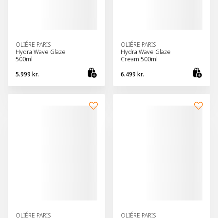
OLIÉRE PARIS
OLIÉRE PARIS
Hydra Wave Glaze
Hydra Wave Glaze
500ml
Cream 500ml
5.999 kr.
6.499 kr.
Bæta við körfu
Bæt
OLIÉRE PARIS
OLIÉRE PARIS