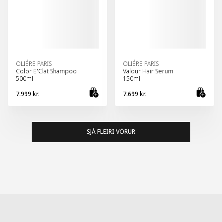
OLIÉRE PARIS
OLIÉRE PARIS
Color E'Clat Shampoo
Valour Hair Serum
500ml
150ml
7.999 kr.
7.699 kr.
Bæta við körfu
Bæt
SJÁ FLEIRI VÖRUR