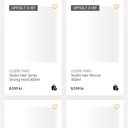
UPPSELT Á VEF
UPPSELT Á VEF
OLIÉRE PARIS
OLIÉRE PARIS
Studio Hair Sprey
Studio Hair Moose
Strong Hold 400ml
400ml
8.599 kr.
8.599 kr.
Skoða vöru
Sko