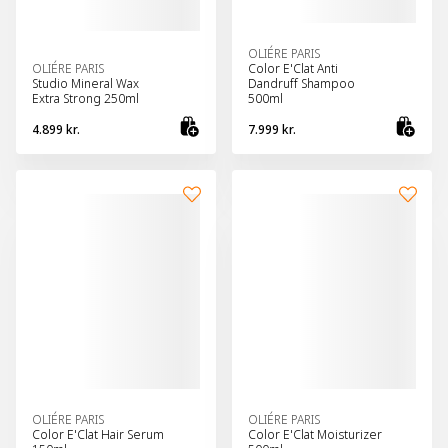
OLIÉRE PARIS
OLIÉRE PARIS
Color E'Clat Anti
Studio Mineral Wax
Dandruff Shampoo
Extra Strong 250ml
500ml
4.899 kr.
7.999 kr.
Bæta við körfu
Bæt
OLIÉRE PARIS
OLIÉRE PARIS
Color E'Clat Hair Serum
Color E'Clat Moisturizer