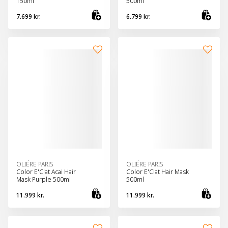
150ml
500ml
7.699 kr.
6.799 kr.
Bæta við körfu
Bæt
OLIÉRE PARIS
OLIÉRE PARIS
Color E'Clat Acai Hair
Color E'Clat Hair Mask
Mask Purple 500ml
500ml
11.999 kr.
11.999 kr.
Bæta við körfu
Bæt