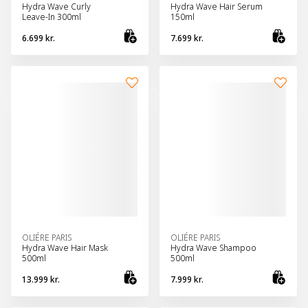
Hydra Wave Curly
Hydra Wave Hair Serum
Leave-In 300ml
150ml
6.699 kr.
7.699 kr.
Bæta við körfu
Bæt
OLIÉRE PARIS
OLIÉRE PARIS
Hydra Wave Hair Mask
Hydra Wave Shampoo
500ml
500ml
13.999 kr.
7.999 kr.
Bæta við körfu
Bæt