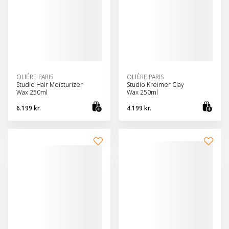
OLIÉRE PARIS
OLIÉRE PARIS
Studio Hair Moisturizer
Studio Kreimer Clay
Wax 250ml
Wax 250ml
6.199 kr.
4.199 kr.
Bæta við körfu
Bæt