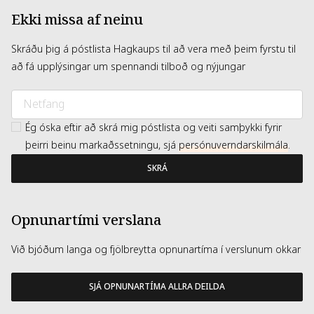
Ekki missa af neinu
Skráðu þig á póstlista Hagkaups til að vera með þeim fyrstu til
að fá upplýsingar um spennandi tilboð og nýjungar
Ég óska eftir að skrá mig póstlista og veiti samþykki fyrir
þeirri beinu markaðssetningu, sjá
persónuverndarskilmála
.
SKRÁ
Opnunartími verslana
Við bjóðum langa og fjölbreytta opnunartíma í verslunum okkar
SJÁ OPNUNARTÍMA ALLRA DEILDA