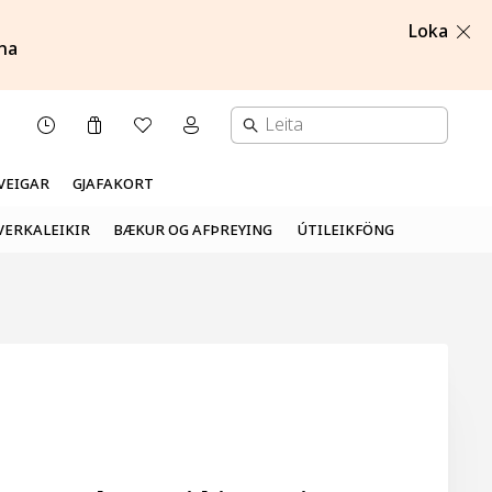
Loka
na
Karfa
Óskalisti
Mínar síður valmynd
OPNUNARTÍMI
VEIGAR
GJAFAKORT
VERKALEIKIR
BÆKUR OG AFÞREYING
ÚTILEIKFÖNG