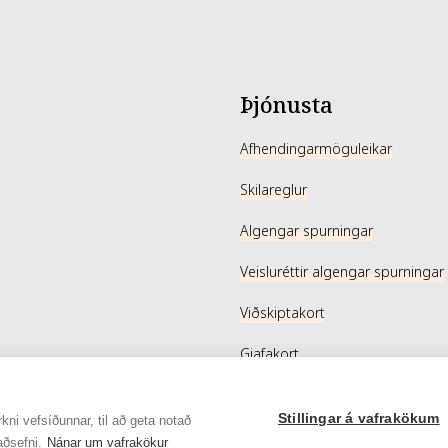
Þjónusta
Afhendingarmöguleikar
Skilareglur
Algengar spurningar
Veisluréttir algengar spurningar
Viðskiptakort
Gjafakort
Stillingar á vafrakökum
kni vefsíðunnar, til að geta notað
aðsefni.
Nánar um vafrakökur