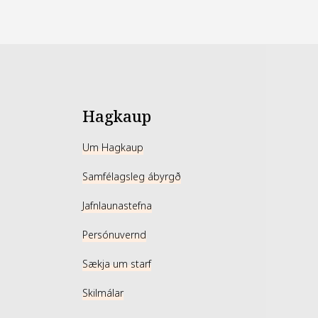
Hagkaup
Um Hagkaup
Samfélagsleg ábyrgð
Jafnlaunastefna
Persónuvernd
Sækja um starf
Skilmálar