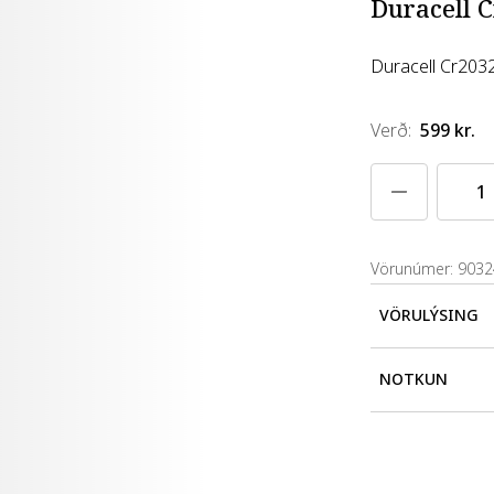
Duracell C
Duracell Cr2032
Verð
:
599 kr.
Vörunúmer: 903
VÖRULÝSING
Duracell Cr203
NOTKUN
Geymið þar sem