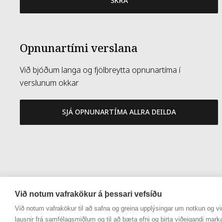
SKRÁ
Opnunartími verslana
Við bjóðum langa og fjölbreytta opnunartíma í
verslunum okkar
SJÁ OPNUNARTÍMA ALLRA DEILDA
Við notum vafrakökur á þessari vefsíðu
Við notum vafrakökur til að safna og greina upplýsingar um notkun og vir
lausnir frá samfélagsmiðlum og til að bæta efni og birta viðeigandi mark