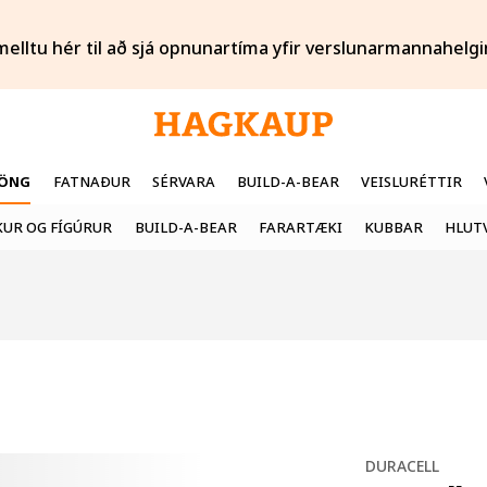
melltu hér til að sjá opnunartíma yfir verslunarmannahelgi
FÖNG
FATNAÐUR
SÉRVARA
BUILD-A-BEAR
VEISLURÉTTIR
UR OG FÍGÚRUR
BUILD-A-BEAR
FARARTÆKI
KUBBAR
HLUT
DURACELL