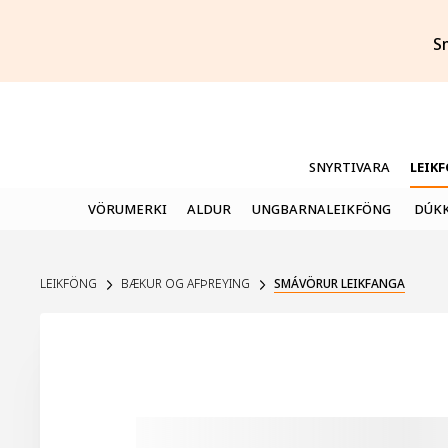
S
SNYRTIVARA
LEIK
VÖRUMERKI
ALDUR
UNGBARNALEIKFÖNG
DÚKK
LEIKFÖNG
BÆKUR OG AFÞREYING
SMÁVÖRUR LEIKFANGA
UPPSELT Á VEF