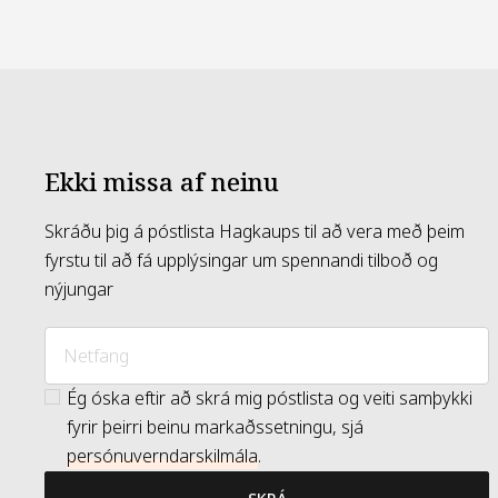
Ekki missa af neinu
Skráðu þig á póstlista Hagkaups til að vera með þeim
fyrstu til að fá upplýsingar um spennandi tilboð og
nýjungar
Ég óska eftir að skrá mig póstlista og veiti samþykki
fyrir þeirri beinu markaðssetningu, sjá
persónuverndarskilmála
.