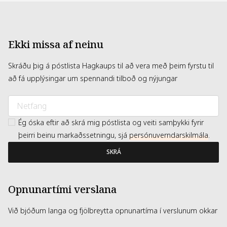
Ekki missa af neinu
Skráðu þig á póstlista Hagkaups til að vera með þeim fyrstu til
að fá upplýsingar um spennandi tilboð og nýjungar
Ég óska eftir að skrá mig póstlista og veiti samþykki fyrir
þeirri beinu markaðssetningu, sjá
persónuverndarskilmála
.
SKRÁ
Opnunartími verslana
Við bjóðum langa og fjölbreytta opnunartíma í verslunum okkar