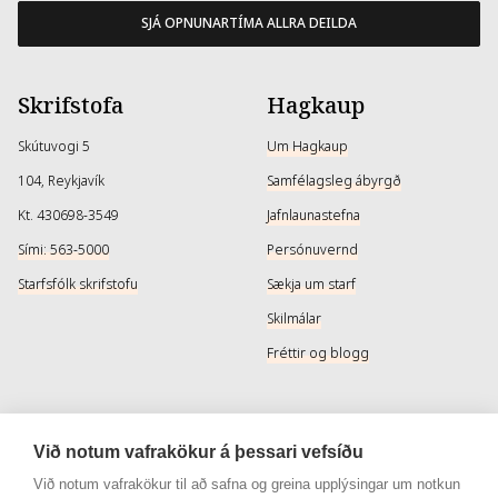
SJÁ OPNUNARTÍMA ALLRA DEILDA
Skrifstofa
Hagkaup
Skútuvogi 5
Um Hagkaup
104, Reykjavík
Samfélagsleg ábyrgð
Kt. 430698-3549
Jafnlaunastefna
Sími: 563-5000
Persónuvernd
Starfsfólk skrifstofu
Sækja um starf
Skilmálar
Fréttir og blogg
Þjónusta
Samfélagsmiðlar
Við notum vafrakökur á þessari vefsíðu
Afhendingarmöguleikar
Instagram
Við notum vafrakökur til að safna og greina upplýsingar um notkun