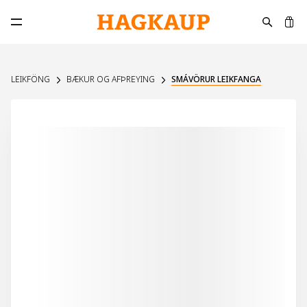
K
Opna aðalvalmynd
LEIKFÖNG
BÆKUR OG AFÞREYING
SMÁVÖRUR LEIKFANGA
UPPSELT Á VEF