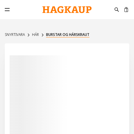
K
Opna aðalvalmynd
SNYRTIVARA
HÁR
BURSTAR OG HÁRSKRAUT