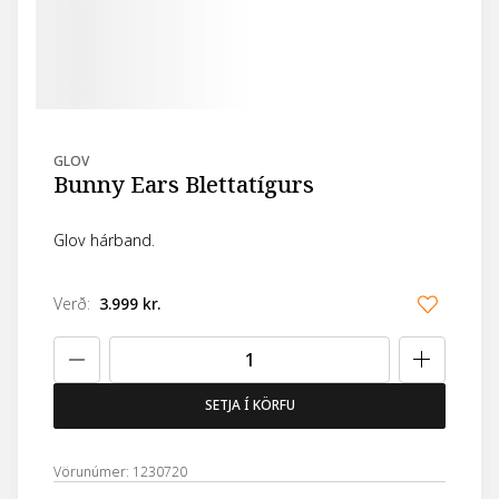
GLOV
Bunny Ears Blettatígurs
Glov hárband.
Verð
:
3.999 kr.
SETJA Í KÖRFU
Vörunúmer: 1230720