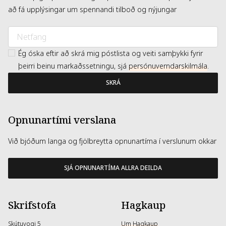
að fá upplýsingar um spennandi tilboð og nýjungar
Ég óska eftir að skrá mig póstlista og veiti samþykki fyrir
þeirri beinu markaðssetningu, sjá
persónuverndarskilmála
.
SKRÁ
Opnunartími verslana
Við bjóðum langa og fjölbreytta opnunartíma í verslunum okkar
SJÁ OPNUNARTÍMA ALLRA DEILDA
Skrifstofa
Hagkaup
Skútuvogi 5
Um Hagkaup