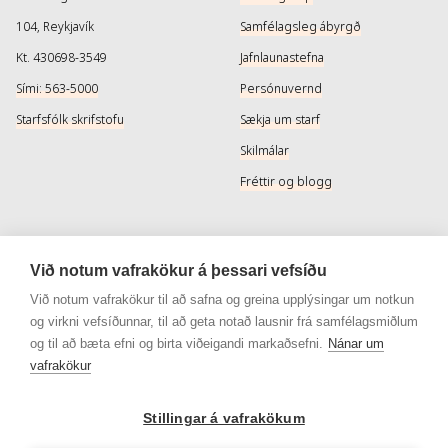
104, Reykjavík
Samfélagsleg ábyrgð
Kt. 430698-3549
Jafnlaunastefna
Sími: 563-5000
Persónuvernd
Starfsfólk skrifstofu
Sækja um starf
Skilmálar
Fréttir og blogg
Þjónusta
Samfélagsmiðlar
Við notum vafrakökur á þessari vefsíðu
Afhendingarmöguleikar
Instagram
Við notum vafrakökur til að safna og greina upplýsingar um notkun
og virkni vefsíðunnar, til að geta notað lausnir frá samfélagsmiðlum
Skilareglur
Instagram - Snyrtivara
og til að bæta efni og birta viðeigandi markaðsefni.
Nánar um
Algengar spurningar
Facebook
vafrakökur
Veisluréttir algengar spurningar
Facebook - Snyrtivara
Stillingar á vafrakökum
Viðskiptakort