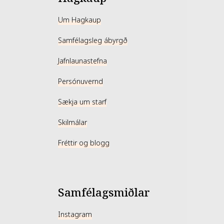
Um Hagkaup
Samfélagsleg ábyrgð
Jafnlaunastefna
Persónuvernd
Sækja um starf
Skilmálar
Fréttir og blogg
Samfélagsmiðlar
Instagram