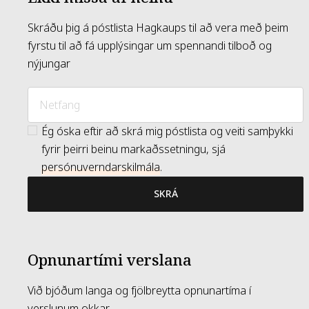
Skráðu þig á póstlista Hagkaups til að vera með þeim
fyrstu til að fá upplýsingar um spennandi tilboð og
nýjungar
Ég óska eftir að skrá mig póstlista og veiti samþykki
fyrir þeirri beinu markaðssetningu, sjá
persónuverndarskilmála
.
SKRÁ
Opnunartími verslana
Við bjóðum langa og fjölbreytta opnunartíma í
verslunum okkar