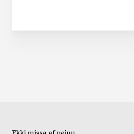
Ekki missa af neinu