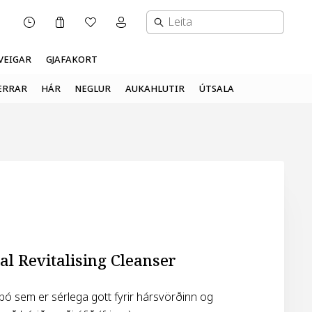
Karfa
Óskalisti
Mínar síður valmynd
OPNUNARTÍMI
VEIGAR
GJAFAKORT
ERRAR
HÁR
NEGLUR
AUKAHLUTIR
ÚTSALA
al Revitalising Cleanser
mpó sem er sérlega gott fyrir hársvörðinn og