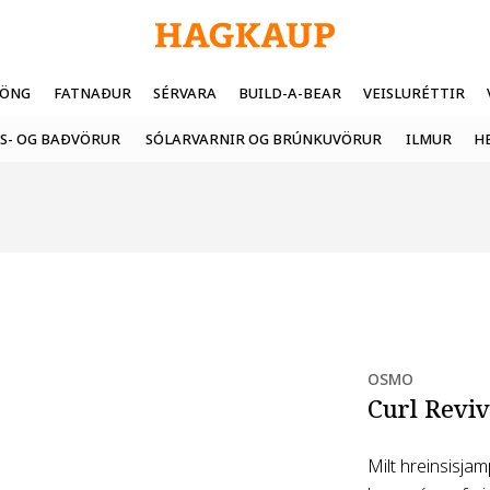
FÖNG
FATNAÐUR
SÉRVARA
BUILD-A-BEAR
VEISLURÉTTIR
S- OG BAÐVÖRUR
SÓLARVARNIR OG BRÚNKUVÖRUR
ILMUR
H
OSMO
Curl Reviv
Milt hreinsisja