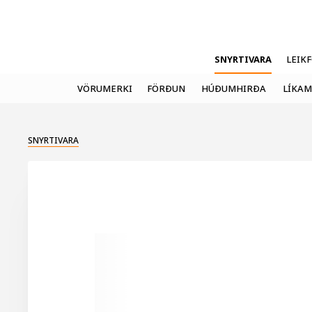
SNYRTIVARA
LEIK
VÖRUMERKI
FÖRÐUN
HÚÐUMHIRÐA
LÍKAM
SNYRTIVARA
30%