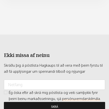
Ekki missa af neinu
Skráðu þig á póstlista Hagkaups til að vera með þeim fyrstu til
að fá upplýsingar um spennandi tilboð og nýjungar
Ég óska eftir að skrá mig póstlista og veiti samþykki fyrir
þeirri beinu markaðssetningu, sjá
persónuverndarskilmála
.
SKRÁ