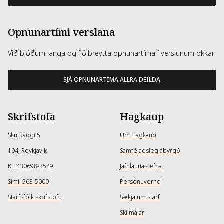
Opnunartími verslana
Við bjóðum langa og fjölbreytta opnunartíma í verslunum okkar
SJÁ OPNUNARTÍMA ALLRA DEILDA
Skrifstofa
Hagkaup
Skútuvogi 5
Um Hagkaup
104, Reykjavík
Samfélagsleg ábyrgð
Kt. 430698-3549
Jafnlaunastefna
Sími: 563-5000
Persónuvernd
Starfsfólk skrifstofu
Sækja um starf
Skilmálar