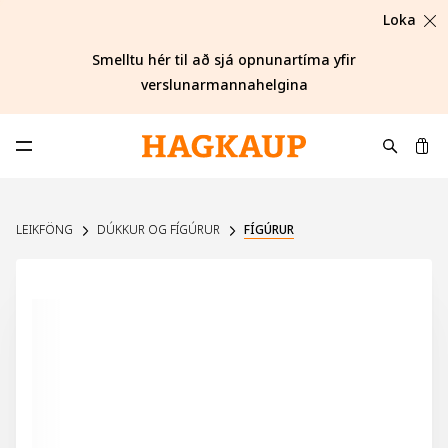
Loka
Smelltu hér til að sjá opnunartíma yfir
verslunarmannahelgina
K
Opna aðalvalmynd
LEIKFÖNG
DÚKKUR OG FÍGÚRUR
FÍGÚRUR