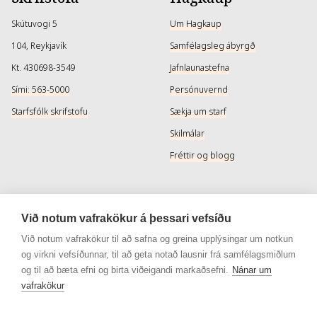
Skútuvogi 5
Um Hagkaup
104, Reykjavík
Samfélagsleg ábyrgð
Kt. 430698-3549
Jafnlaunastefna
Sími: 563-5000
Persónuvernd
Starfsfólk skrifstofu
Sækja um starf
Skilmálar
Fréttir og blogg
Þjónusta
Samfélagsmiðlar
Við notum vafrakökur á þessari vefsíðu
Afhendingarmöguleikar
Instagram
Við notum vafrakökur til að safna og greina upplýsingar um notkun
og virkni vefsíðunnar, til að geta notað lausnir frá samfélagsmiðlum
Skilareglur
Instagram - Snyrtivara
og til að bæta efni og birta viðeigandi markaðsefni.
Nánar um
Algengar spurningar
Facebook
vafrakökur
Veisluréttir algengar spurningar
Facebook - Snyrtivara