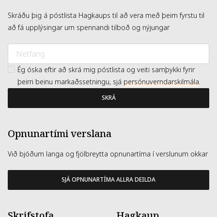
Skráðu þig á póstlista Hagkaups til að vera með þeim fyrstu til
að fá upplýsingar um spennandi tilboð og nýjungar
Ég óska eftir að skrá mig póstlista og veiti samþykki fyrir
þeirri beinu markaðssetningu, sjá
persónuverndarskilmála
.
SKRÁ
Opnunartími verslana
Við bjóðum langa og fjölbreytta opnunartíma í verslunum okkar
SJÁ OPNUNARTÍMA ALLRA DEILDA
Skrifstofa
Hagkaup