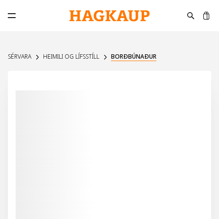
K
Opna aðalvalmynd
SÉRVARA
HEIMILI OG LÍFSSTÍLL
BORÐBÚNAÐUR