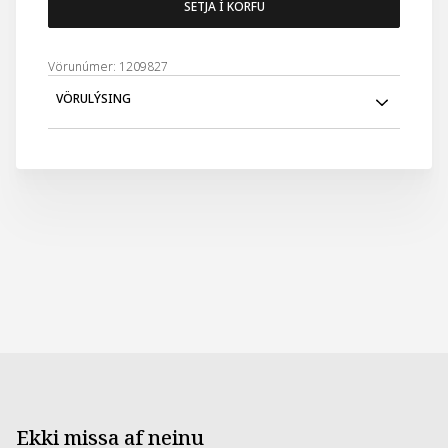
SETJA Í KÖRFU
Vörunúmer: 1209827
VÖRULÝSING
Renningurinn er 180cm x 30cm
Ekki missa af neinu