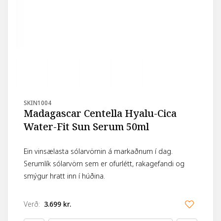
SKIN1004
Madagascar Centella Hyalu-Cica
Water-Fit Sun Serum 50ml
Ein vinsælasta sólarvörnin á markaðnum í dag.
Serumlík sólarvörn sem er ofurlétt, rakagefandi og
smýgur hratt inn í húðina.
Verð
:
3.699 kr.