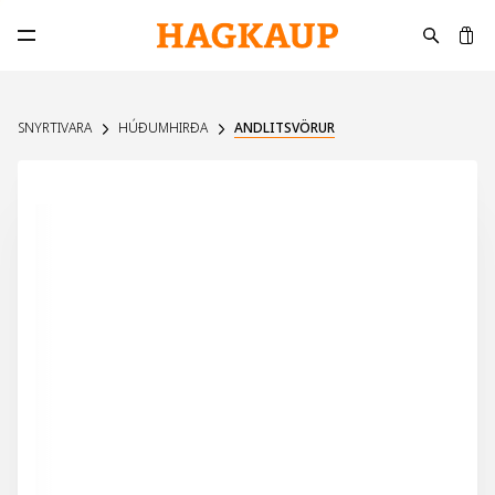
K
Opna aðalvalmynd
SNYRTIVARA
HÚÐUMHIRÐA
ANDLITSVÖRUR