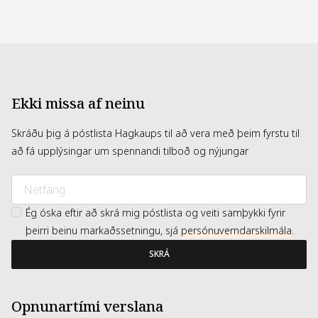
brassica oleracea italica (broccoli) sprout extract, eruca
sativa leaf extract, camellia japonica leaf extract, sodium
hyaluronate(10ppm), behenyl alcohol, polyester c10-30
alkyl acrylate, polyglyceryl-3 methylglucose distearate,
decyl glucoside, tromethamine, carbomer, acrylates, c10-
30 alkyl acrylate crosspolymer, sodium stearoyl
glutamate, polyacrylate crosspolymer-6, adenosine,
xanthan gum, t-butyl alcohol, tocopherol, hydrolyzed
hyaluronic acid(1ppm), inositol, hyaluronic acid(0.01ppm),
Ekki missa af neinu
pentylene glycol, ethylhexylglycerin
Skráðu þig á póstlista Hagkaups til að vera með þeim fyrstu til
að fá upplýsingar um spennandi tilboð og nýjungar
Ég óska eftir að skrá mig póstlista og veiti samþykki fyrir
þeirri beinu markaðssetningu, sjá
persónuverndarskilmála
.
SKRÁ
Opnunartími verslana