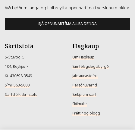
Við bjóðum langa og fjölbreytta opnunartíma í verslunum okkar
SJÁ OPNUNARTÍMA ALLRA DEILDA
Skrifstofa
Hagkaup
Skútuvogi 5
Um Hagkaup
104, Reykjavík
Samfélagsleg ábyrgð
Kt. 430698-3549
Jafnlaunastefna
Sími: 563-5000
Persónuvernd
Starfsfólk skrifstofu
Sækja um starf
Skilmálar
Fréttir og blogg