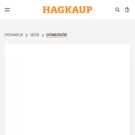
K
Opna aðalvalmynd
FATNAÐUR
SKÓR
DÖMUSKÓR
UPPSELT Á VEF