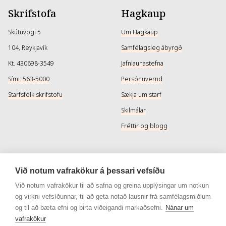
Skrifstofa
Hagkaup
Skútuvogi 5
Um Hagkaup
104, Reykjavík
Samfélagsleg ábyrgð
Kt. 430698-3549
Jafnlaunastefna
Sími: 563-5000
Persónuvernd
Starfsfólk skrifstofu
Sækja um starf
Skilmálar
Fréttir og blogg
Þjónusta
Samfélagsmiðlar
Við notum vafrakökur á þessari vefsíðu
Afhendingarmöguleikar
Instagram
Við notum vafrakökur til að safna og greina upplýsingar um notkun
og virkni vefsíðunnar, til að geta notað lausnir frá samfélagsmiðlum
Skilareglur
Instagram - Snyrtivara
og til að bæta efni og birta viðeigandi markaðsefni.
Nánar um
Algengar spurningar
Facebook
vafrakökur