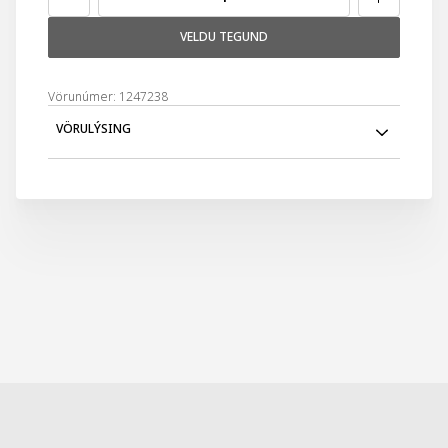
VELDU TEGUND
Vörunúmer: 1247238
VÖRULÝSING
Fallegir leður ökklaskór þykkum sóla og innsóla sem hægt
er að skipta út.