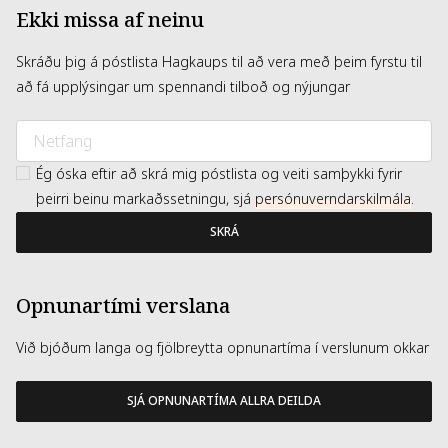
Ekki missa af neinu
Skráðu þig á póstlista Hagkaups til að vera með þeim fyrstu til
að fá upplýsingar um spennandi tilboð og nýjungar
Ég óska eftir að skrá mig póstlista og veiti samþykki fyrir
þeirri beinu markaðssetningu, sjá
persónuverndarskilmála
.
SKRÁ
Opnunartími verslana
Við bjóðum langa og fjölbreytta opnunartíma í verslunum okkar
SJÁ OPNUNARTÍMA ALLRA DEILDA