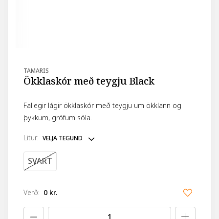
TAMARIS
Ökklaskór með teygju Black
Fallegir lágir ökklaskór með teygju um ökklann og
þykkum, grófum sóla.
litur
:
VELJA TEGUND
SVART
Verð
:
0 kr.