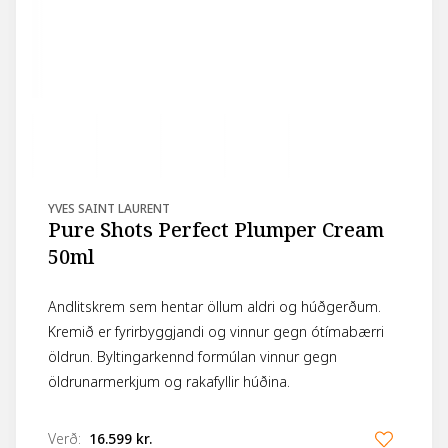
YVES SAINT LAURENT
Pure Shots Perfect Plumper Cream
50ml
Andlitskrem sem hentar öllum aldri og húðgerðum.
Kremið er fyrirbyggjandi og vinnur gegn ótímabærri
öldrun. Byltingarkennd formúlan vinnur gegn
öldrunarmerkjum og rakafyllir húðina.
Verð
:
16.599 kr.