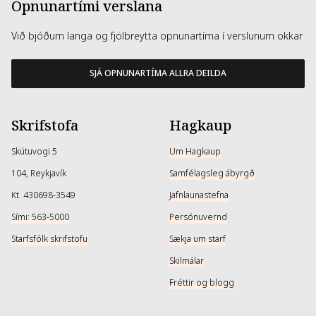
Opnunartími verslana
Við bjóðum langa og fjölbreytta opnunartíma í verslunum okkar
SJÁ OPNUNARTÍMA ALLRA DEILDA
Skrifstofa
Hagkaup
Skútuvogi 5
Um Hagkaup
104, Reykjavík
Samfélagsleg ábyrgð
Kt. 430698-3549
Jafnlaunastefna
Sími: 563-5000
Persónuvernd
Starfsfólk skrifstofu
Sækja um starf
Skilmálar
Fréttir og blogg