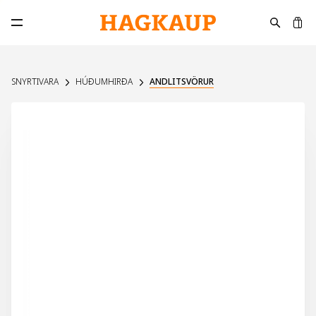
K
Opna aðalvalmynd
SNYRTIVARA
HÚÐUMHIRÐA
ANDLITSVÖRUR